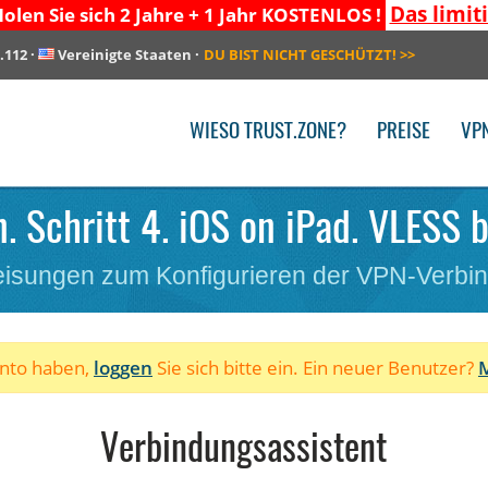
Das limit
olen Sie sich 2 Jahre + 1 Jahr KOSTENLOS !
.112
·
Vereinigte Staaten
·
DU BIST NICHT GESCHÜTZT!
>>
WIESO TRUST.ZONE?
PREISE
VP
. Schritt 4. iOS on iPad. VLESS b
isungen zum Konfigurieren der VPN-Verbi
onto haben,
loggen
Sie sich bitte ein. Ein neuer Benutzer?
M
Verbindungsassistent