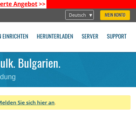
ierte Angebot
>>
Deutsch
MEIN KONTO
N EINRICHTEN
HERUNTERLADEN
SERVER
SUPPORT
ulk. Bulgarien.
ndung
elden Sie sich hier an
.