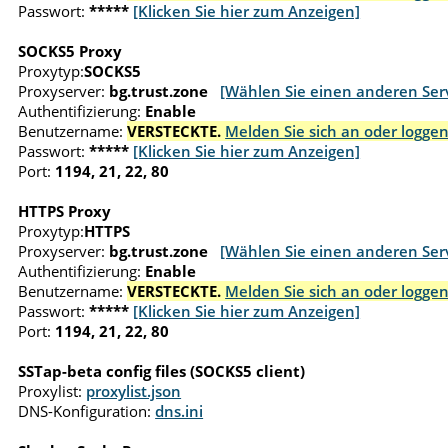
Passwort:
*****
[Klicken Sie hier zum Anzeigen]
SOCKS5 Proxy
Proxytyp:
SOCKS5
Proxyserver:
bg.trust.zone
[Wählen Sie einen anderen Ser
Authentifizierung:
Enable
Benutzername:
VERSTECKTE.
Melden Sie sich an oder loggen
Passwort:
*****
[Klicken Sie hier zum Anzeigen]
Port:
1194, 21, 22, 80
HTTPS Proxy
Proxytyp:
HTTPS
Proxyserver:
bg.trust.zone
[Wählen Sie einen anderen Ser
Authentifizierung:
Enable
Benutzername:
VERSTECKTE.
Melden Sie sich an oder loggen
Passwort:
*****
[Klicken Sie hier zum Anzeigen]
Port:
1194, 21, 22, 80
SSTap-beta config files (SOCKS5 client)
Proxylist:
proxylist.json
DNS-Konfiguration:
dns.ini