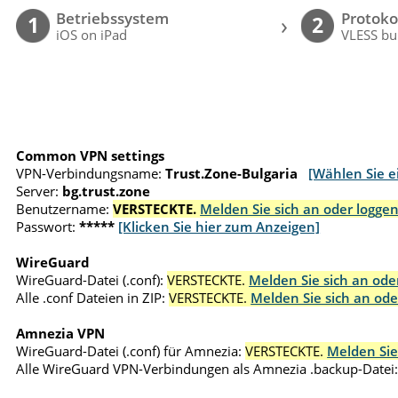
Betriebssystem
Protoko
›
1
2
iOS on iPad
VLESS bu
Common VPN settings
VPN-Verbindungsname:
Trust.Zone-Bulgaria
[Wählen Sie e
Server:
bg.trust.zone
Benutzername:
VERSTECKTE.
Melden Sie sich an oder loggen
Passwort:
*****
[Klicken Sie hier zum Anzeigen]
WireGuard
WireGuard-Datei (.conf):
VERSTECKTE.
Melden Sie sich an oder
Alle .conf Dateien in ZIP:
VERSTECKTE.
Melden Sie sich an ode
Amnezia VPN
WireGuard-Datei (.conf) für Amnezia:
VERSTECKTE.
Melden Sie
Alle WireGuard VPN-Verbindungen als Amnezia .backup-Datei