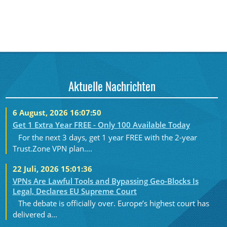
Aktuelle Nachrichten
6 August, 2026 16:07:50
Get 1 Extra Year FREE - Only 100 Available Today
For the next 3 days, get 1 year FREE with the 2-year
Trust.Zone VPN plan....
22 Juli, 2026 15:01:36
VPNs Are Lawful Tools and Bypassing Geo-Blocks Is
Legal, Declares EU Supreme Court
The debate is officially over. Europe’s highest court has
delivered a...