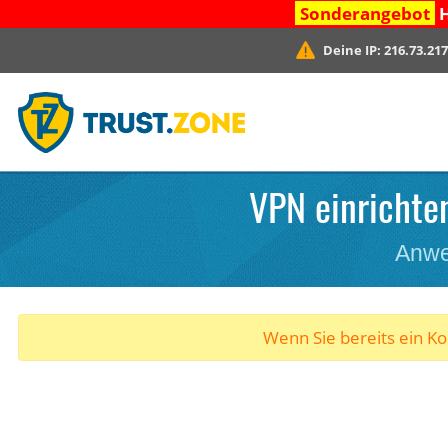
Sonderangebot
H
Deine IP:
216.73.217
VPN einrichten
Anwe
Wenn Sie bereits ein K