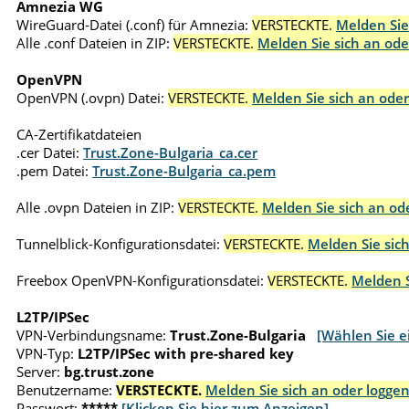
Amnezia WG
WireGuard-Datei (.conf) für Amnezia:
VERSTECKTE.
Melden Sie
Alle .conf Dateien in ZIP:
VERSTECKTE.
Melden Sie sich an ode
OpenVPN
OpenVPN (.ovpn) Datei:
VERSTECKTE.
Melden Sie sich an oder
CA-Zertifikatdateien
.cer Datei:
Trust.Zone-Bulgaria_ca.cer
.pem Datei:
Trust.Zone-Bulgaria_ca.pem
Alle .ovpn Dateien in ZIP:
VERSTECKTE.
Melden Sie sich an ode
Tunnelblick-Konfigurationsdatei:
VERSTECKTE.
Melden Sie sich
Freebox OpenVPN-Konfigurationsdatei:
VERSTECKTE.
Melden S
L2TP/IPSec
VPN-Verbindungsname:
Trust.Zone-Bulgaria
[Wählen Sie e
VPN-Typ:
L2TP/IPSec with pre-shared key
Server:
bg.trust.zone
Benutzername:
VERSTECKTE.
Melden Sie sich an oder loggen
Passwort:
*****
[Klicken Sie hier zum Anzeigen]