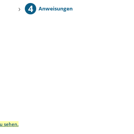
4
›
Anweisungen
zu sehen.