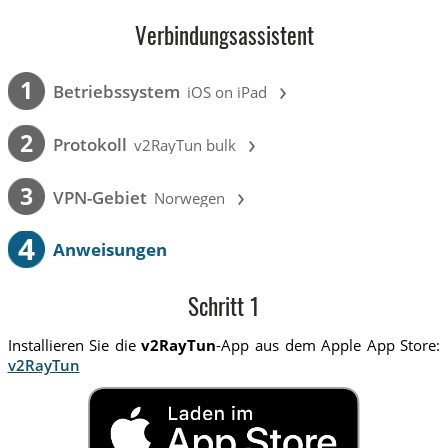
Verbindungsassistent
›
1
Betriebssystem
iOS on iPad
›
2
Protokoll
v2RayTun bulk
›
3
VPN-Gebiet
Norwegen
4
Anweisungen
Schritt 1
Installieren Sie die
v2RayTun
-App aus dem Apple App Store:
v2RayTun