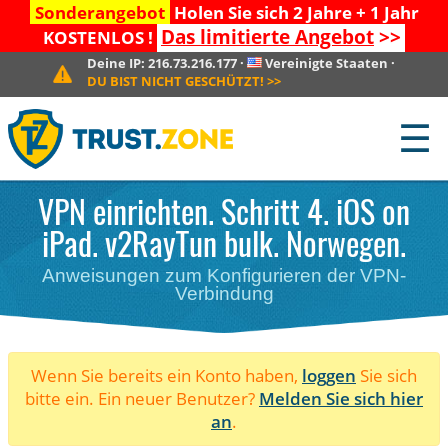
Sonderangebot
Holen Sie sich 2 Jahre + 1 Jahr
Das limitierte Angebot
>>
KOSTENLOS !
Deine IP:
216.73.216.177
·
Vereinigte Staaten
·
DU BIST NICHT GESCHÜTZT!
>>
☰
VPN einrichten. Schritt 4. iOS on
iPad. v2RayTun bulk. Norwegen.
Anweisungen zum Konfigurieren der VPN-
Verbindung
Wenn Sie bereits ein Konto haben,
loggen
Sie sich
bitte ein. Ein neuer Benutzer?
Melden Sie sich hier
an
.