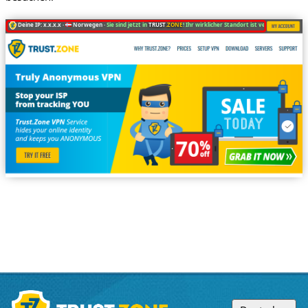
Deine IP: x.x.x.x ·
Norwegen ·
Sie sind jetzt in
TRUST
.ZONE
! Ihr wirklicher Standort ist versteckt!