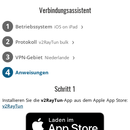
Verbindungsassistent
›
1
Betriebssystem
iOS on iPad
›
2
Protokoll
v2RayTun bulk
›
3
VPN-Gebiet
Niederlande
4
Anweisungen
Schritt 1
Installieren Sie die
v2RayTun
-App aus dem Apple App Store:
v2RayTun