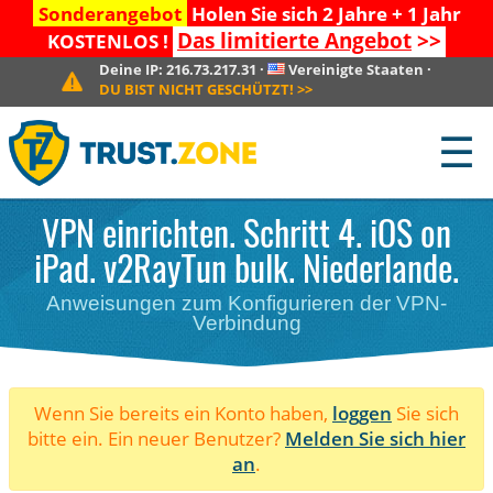
Sonderangebot
Holen Sie sich 2 Jahre + 1 Jahr
Das limitierte Angebot
>>
KOSTENLOS !
Deine IP:
216.73.217.31
·
Vereinigte Staaten
·
DU BIST NICHT GESCHÜTZT!
>>
☰
VPN einrichten. Schritt 4. iOS on
iPad. v2RayTun bulk. Niederlande.
Anweisungen zum Konfigurieren der VPN-
Verbindung
Wenn Sie bereits ein Konto haben,
loggen
Sie sich
bitte ein. Ein neuer Benutzer?
Melden Sie sich hier
an
.