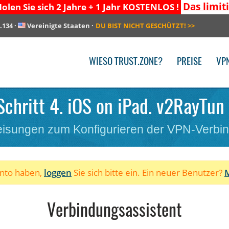
Das limit
olen Sie sich 2 Jahre + 1 Jahr KOSTENLOS !
.134
·
Vereinigte Staaten
·
DU BIST NICHT GESCHÜTZT!
>>
WIESO TRUST.ZONE?
PREISE
VP
Schritt 4. iOS on iPad. v2RayTun
isungen zum Konfigurieren der VPN-Verbi
onto haben,
loggen
Sie sich bitte ein. Ein neuer Benutzer?
M
Verbindungsassistent