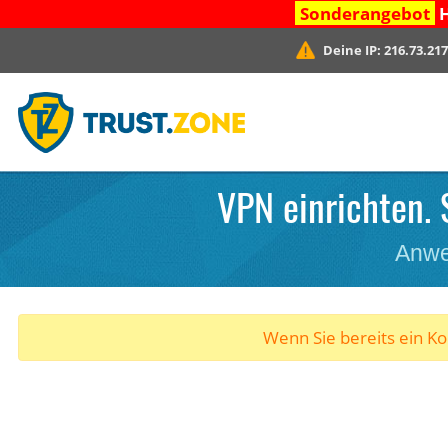
Sonderangebot
H
Deine IP:
216.73.217
VPN einrichten. 
Anwe
Wenn Sie bereits ein K