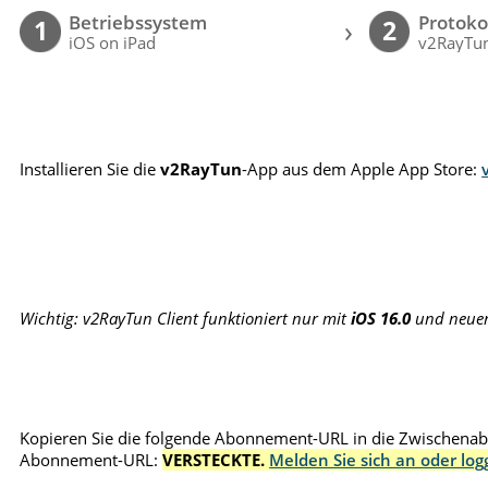
Betriebssystem
Protoko
›
1
2
iOS on iPad
v2RayTun
Installieren Sie die
v2RayTun
-App aus dem Apple App Store:
Wichtig: v2RayTun Client funktioniert nur mit
iOS 16.0
und neue
Kopieren Sie die folgende Abonnement-URL in die Zwischenabl
Abonnement-URL:
VERSTECKTE.
Melden Sie sich an oder log