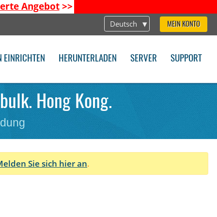
ierte Angebot
>>
Deutsch
MEIN KONTO
N EINRICHTEN
HERUNTERLADEN
SERVER
SUPPORT
 bulk. Hong Kong.
ndung
elden Sie sich hier an
.