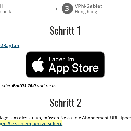
ll
VPN-Gebiet
›
3
 bulk
Hong Kong
Schritt 1
v2RayTun
r oder
iPadOS 16.0
und neuer.
Schritt 2
age. Um dies zu tun, müssen Sie auf die Abonnement-URL tippen,
gen Sie sich ein, um zu sehen.