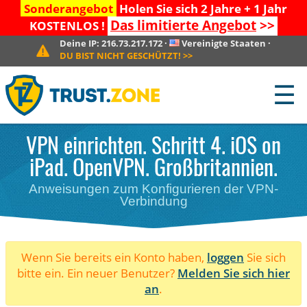
Sonderangebot
Holen Sie sich 2 Jahre + 1 Jahr
Das limitierte Angebot
>>
KOSTENLOS !
Deine IP:
216.73.217.172
·
Vereinigte Staaten
·
DU BIST NICHT GESCHÜTZT!
>>
☰
VPN einrichten. Schritt 4. iOS on
iPad. OpenVPN. Großbritannien.
Anweisungen zum Konfigurieren der VPN-
Verbindung
Wenn Sie bereits ein Konto haben,
loggen
Sie sich
bitte ein. Ein neuer Benutzer?
Melden Sie sich hier
an
.