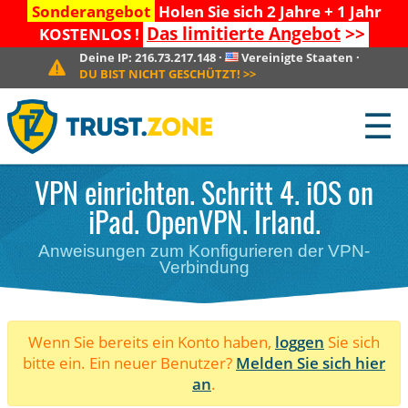
Sonderangebot
Holen Sie sich 2 Jahre + 1 Jahr
Das limitierte Angebot
>>
KOSTENLOS !
Deine IP:
216.73.217.148
·
Vereinigte Staaten
·
DU BIST NICHT GESCHÜTZT!
>>
☰
VPN einrichten. Schritt 4. iOS on
iPad. OpenVPN. Irland.
Anweisungen zum Konfigurieren der VPN-
Verbindung
Wenn Sie bereits ein Konto haben,
loggen
Sie sich
bitte ein. Ein neuer Benutzer?
Melden Sie sich hier
an
.