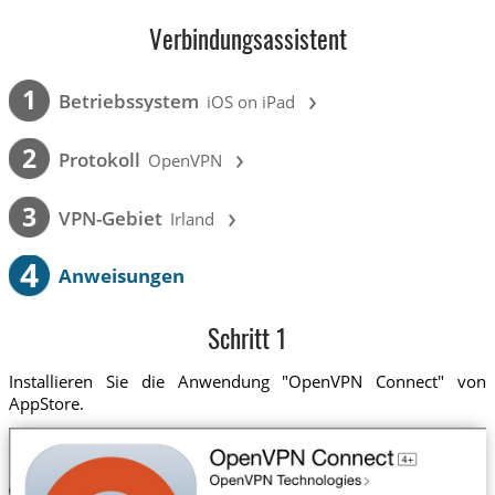
Verbindungsassistent
›
1
Betriebssystem
iOS on iPad
›
2
Protokoll
OpenVPN
›
3
VPN-Gebiet
Irland
4
Anweisungen
Schritt 1
Installieren Sie die Anwendung "OpenVPN Connect" von
AppStore.