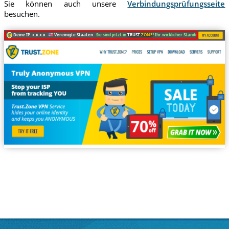
Sie können auch unsere
Verbindungsprüfungsseite
besuchen.
Deine IP: x.x.x.x ·
Vereinigte Staaten ·
Sie sind jetzt in
TRUST
.ZONE
! Ihr wirklicher Standort ist versteckt