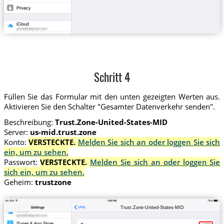
Schritt 4
Füllen Sie das Formular mit den unten gezeigten Werten aus.
Aktivieren Sie den Schalter "Gesamter Datenverkehr senden".
Beschreibung:
Trust.Zone-United-States-MID
Server:
us-mid.trust.zone
Konto:
VERSTECKTE.
Melden Sie sich an oder loggen Sie sich
ein, um zu sehen.
Passwort:
VERSTECKTE.
Melden Sie sich an oder loggen Sie
sich ein, um zu sehen.
Geheim:
trustzone
Trust.Zone-United-States-MID