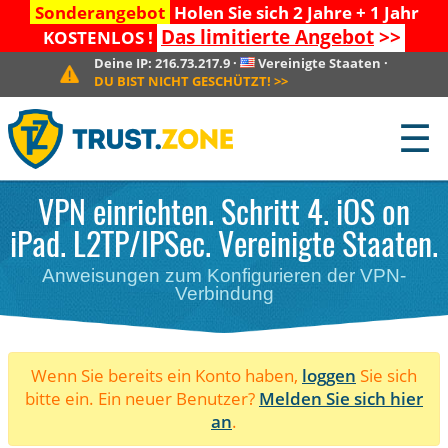
Sonderangebot
Holen Sie sich 2 Jahre + 1 Jahr
Das limitierte Angebot
>>
KOSTENLOS !
Deine IP:
216.73.217.9
·
Vereinigte Staaten
·
DU BIST NICHT GESCHÜTZT!
>>
☰
VPN einrichten. Schritt 4. iOS on
iPad. L2TP/IPSec. Vereinigte Staaten.
Anweisungen zum Konfigurieren der VPN-
Verbindung
Wenn Sie bereits ein Konto haben,
loggen
Sie sich
bitte ein. Ein neuer Benutzer?
Melden Sie sich hier
an
.