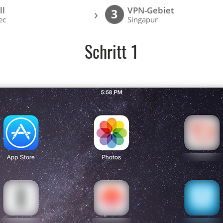
ll
VPN-Gebiet
›
3
ec
Singapur
Schritt 1