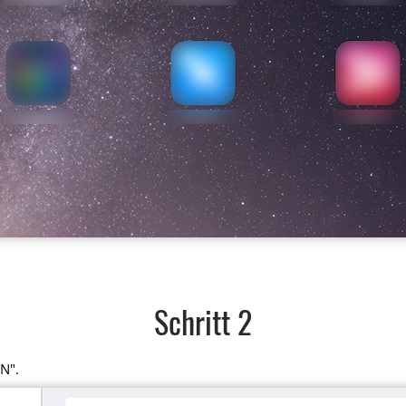
Schritt 2
N".