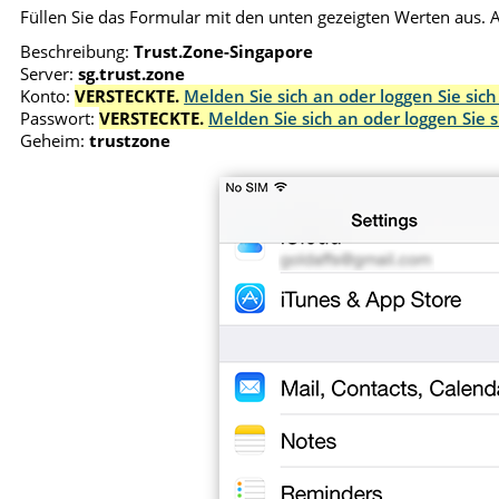
Füllen Sie das Formular mit den unten gezeigten Werten aus. 
Beschreibung:
Trust.Zone-Singapore
Server:
sg.trust.zone
Konto:
VERSTECKTE.
Melden Sie sich an oder loggen Sie sic
Passwort:
VERSTECKTE.
Melden Sie sich an oder loggen Sie 
Geheim:
trustzone