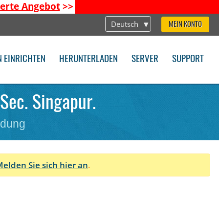
ierte Angebot
>>
Deutsch
MEIN KONTO
N EINRICHTEN
HERUNTERLADEN
SERVER
SUPPORT
PSec. Singapur.
ndung
elden Sie sich hier an
.