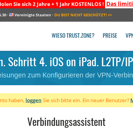
Das limit
olen Sie sich 2 Jahre + 1 Jahr KOSTENLOS !
6.30
·
Vereinigte Staaten
·
DU BIST NICHT GESCHÜTZT!
>>
WIESO TRUST.ZONE?
PREISE
VP
. Schritt 4. iOS on iPad. L2TP/I
isungen zum Konfigurieren der VPN-Verbi
onto haben,
loggen
Sie sich bitte ein. Ein neuer Benutzer?
M
Verbindungsassistent