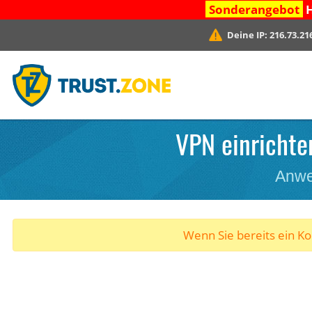
Sonderangebot
H
Deine IP:
216.73.21
VPN einrichten
Anwe
Wenn Sie bereits ein K