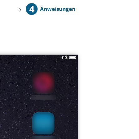
4
›
Anweisungen