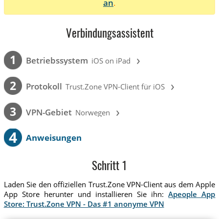
an
.
Verbindungsassistent
›
1
Betriebssystem
iOS on iPad
›
2
Protokoll
Trust.Zone VPN-Client für iOS
›
3
VPN-Gebiet
Norwegen
4
Anweisungen
Schritt 1
Laden Sie den offiziellen Trust.Zone VPN-Client aus dem Apple
App Store herunter und installieren Sie ihn:
Apeople App
Store: Trust.Zone VPN - Das #1 anonyme VPN