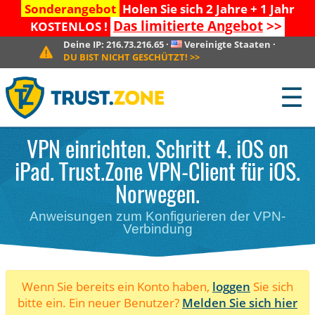
Sonderangebot
Holen Sie sich 2 Jahre + 1 Jahr
Das limitierte Angebot
>>
KOSTENLOS !
Deine IP:
216.73.216.65
·
Vereinigte Staaten
·
DU BIST NICHT GESCHÜTZT!
>>
☰
VPN einrichten. Schritt 4. iOS on
iPad. Trust.Zone VPN-Client für iOS.
Norwegen.
Anweisungen zum Konfigurieren der VPN-
Verbindung
Wenn Sie bereits ein Konto haben,
loggen
Sie sich
bitte ein. Ein neuer Benutzer?
Melden Sie sich hier