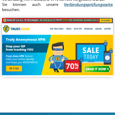
Sie können auch unsere
Verbindungsprüfungsseite
besuchen.
Deine IP: x.x.x.x ·
Norwegen ·
Sie sind jetzt in
TRUST
.ZONE
! Ihr wirklicher Standort ist versteckt!