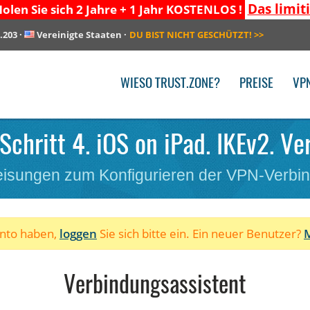
Das limit
olen Sie sich 2 Jahre + 1 Jahr KOSTENLOS !
.203
·
Vereinigte Staaten
·
DU BIST NICHT GESCHÜTZT!
>>
WIESO TRUST.ZONE?
PREISE
VP
Schritt 4. iOS on iPad. IKEv2. Ve
isungen zum Konfigurieren der VPN-Verbi
onto haben,
loggen
Sie sich bitte ein. Ein neuer Benutzer?
M
Verbindungsassistent