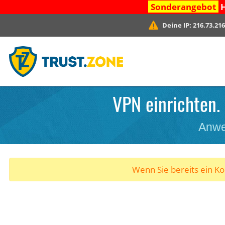
Sonderangebot
H
Deine IP:
216.73.216
VPN einrichten. 
Anwe
Wenn Sie bereits ein K