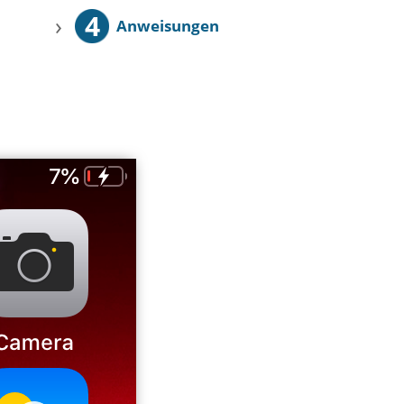
4
›
Anweisungen