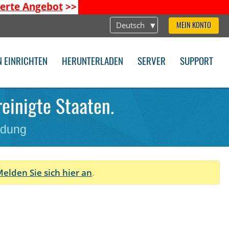
ierte Angebot
>>
Deutsch
MEIN KONTO
N EINRICHTEN
HERUNTERLADEN
SERVER
SUPPORT
reinigte Staaten.
ndung
elden Sie sich hier an
.