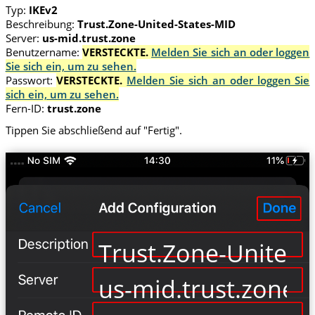
Typ:
IKEv2
Beschreibung:
Trust.Zone-United-States-MID
Server:
us-mid.trust.zone
Benutzername:
VERSTECKTE.
Melden Sie sich an oder loggen
Sie sich ein, um zu sehen.
Passwort:
VERSTECKTE.
Melden Sie sich an oder loggen Sie
sich ein, um zu sehen.
Fern-ID:
trust.zone
Tippen Sie abschließend auf "Fertig".
Trust.Zone-United-
us-mid.trust.zone