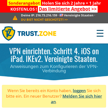
Sonderangebot
Holen Sie sich 2 Jahre + 1 Jahr
Das limitierte Angebot
>>
KOSTENLOS !
Deine IP:
216.73.216.159
·
Vereinigte Staaten
·
DU BIST NICHT GESCHÜTZT!
>>
☰
VPN einrichten. Schritt 4. iOS on
iPad. IKEv2. Vereinigte Staaten.
Anweisungen zum Konfigurieren der VPN-
Verbindung
Wenn Sie bereits ein Konto haben,
loggen
Sie sich
bitte ein. Ein neuer Benutzer?
Melden Sie sich hier
an
.