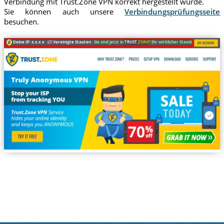
Verbindung mit Trust.Zone VPN korrekt hergestellt wurde.
Sie können auch unsere
Verbindungsprüfungsseite
besuchen.
Deine IP: x.x.x.x ·
Vereinigte Staaten ·
Sie sind jetzt in
TRUST
.ZONE
! Ihr wirklicher Standort ist versteckt