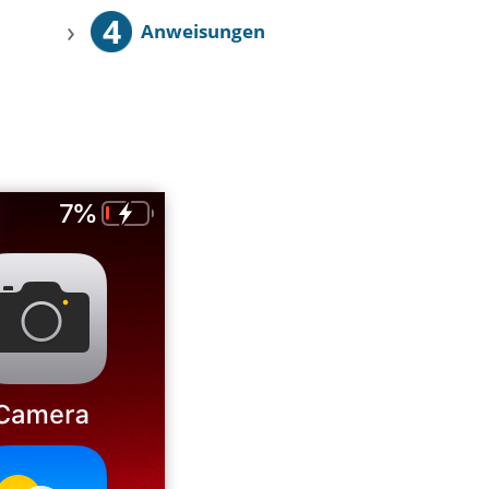
4
›
Anweisungen