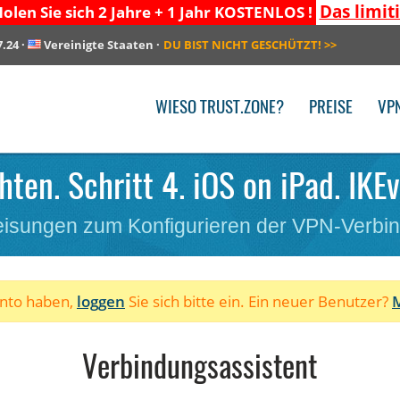
Das limit
olen Sie sich 2 Jahre + 1 Jahr KOSTENLOS !
7.24
·
Vereinigte Staaten
·
DU BIST NICHT GESCHÜTZT!
>>
WIESO TRUST.ZONE?
PREISE
VP
hten. Schritt 4. iOS on iPad. IKEv
isungen zum Konfigurieren der VPN-Verbi
onto haben,
loggen
Sie sich bitte ein. Ein neuer Benutzer?
M
Verbindungsassistent