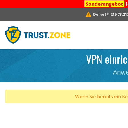
Sonderangebot
H
Deine IP:
216.73.21
VPN einric
Anwe
Wenn Sie bereits ein K