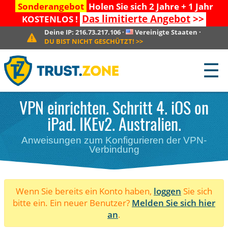
Sonderangebot
Holen Sie sich 2 Jahre + 1 Jahr
Das limitierte Angebot
>>
KOSTENLOS !
Deine IP:
216.73.217.106
·
Vereinigte Staaten
·
DU BIST NICHT GESCHÜTZT!
>>
☰
VPN einrichten. Schritt 4. iOS on
iPad. IKEv2. Australien.
Anweisungen zum Konfigurieren der VPN-
Verbindung
Wenn Sie bereits ein Konto haben,
loggen
Sie sich
bitte ein. Ein neuer Benutzer?
Melden Sie sich hier
an
.