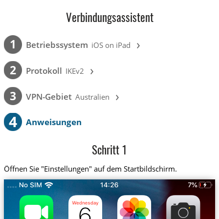
Verbindungsassistent
›
1
Betriebssystem
iOS on iPad
›
2
Protokoll
IKEv2
›
3
VPN-Gebiet
Australien
4
Anweisungen
Schritt 1
Öffnen Sie "Einstellungen" auf dem Startbildschirm.