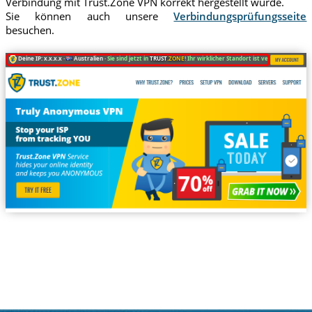
Verbindung mit Trust.Zone VPN korrekt hergestellt wurde.
Sie können auch unsere
Verbindungsprüfungsseite
besuchen.
Deine IP: x.x.x.x ·
Australien ·
Sie sind jetzt in
TRUST
.ZONE
! Ihr wirklicher Standort ist versteckt!