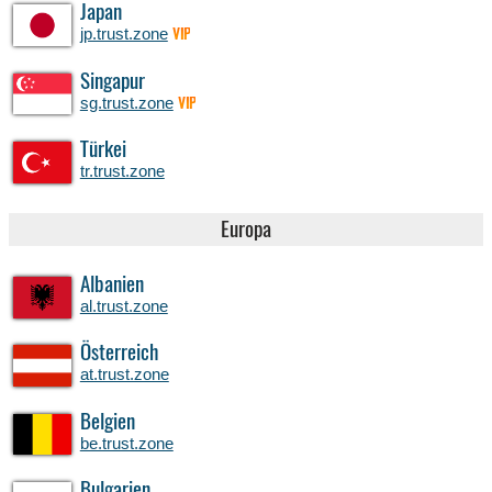
Japan
jp.trust.zone
VIP
Singapur
sg.trust.zone
VIP
Türkei
tr.trust.zone
Europa
Albanien
al.trust.zone
Österreich
at.trust.zone
Belgien
be.trust.zone
Bulgarien