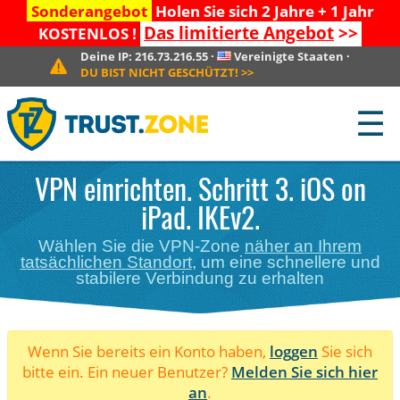
Sonderangebot
Holen Sie sich 2 Jahre + 1 Jahr
Das limitierte Angebot
>>
KOSTENLOS !
Deine IP:
216.73.216.55
·
Vereinigte Staaten
·
DU BIST NICHT GESCHÜTZT!
>>
☰
VPN einrichten. Schritt 3. iOS on
iPad. IKEv2.
Wählen Sie die VPN-Zone
näher an Ihrem
tatsächlichen Standort
, um eine schnellere und
stabilere Verbindung zu erhalten
Wenn Sie bereits ein Konto haben,
loggen
Sie sich
bitte ein. Ein neuer Benutzer?
Melden Sie sich hier
an
.