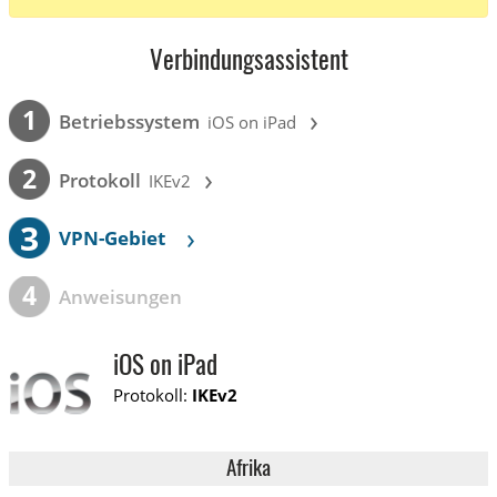
Verbindungsassistent
›
1
Betriebssystem
iOS on iPad
›
2
Protokoll
IKEv2
3
›
VPN-Gebiet
4
Anweisungen
iOS on iPad
Protokoll:
IKEv2
Afrika