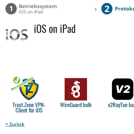
2
Betriebssystem
›
1
Protoko
iOS on iPad
iOS on iPad
Trust.Zone VPN-
WireGuard bulk
v2RayTun bu
Client für iOS
< Zurück