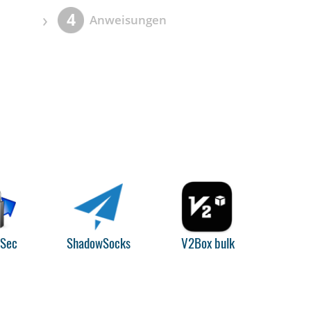
›
4
Anweisungen
PSec
ShadowSocks
V2Box bulk