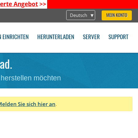
ierte Angebot
>>
Deutsch
MEIN KONTO
N EINRICHTEN
HERUNTERLADEN
SERVER
SUPPORT
ad.
 herstellen möchten
elden Sie sich hier an
.