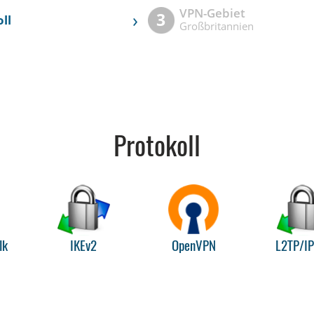
VPN-Gebiet
›
3
ll
Großbritannien
Protokoll
lk
IKEv2
OpenVPN
L2TP/I