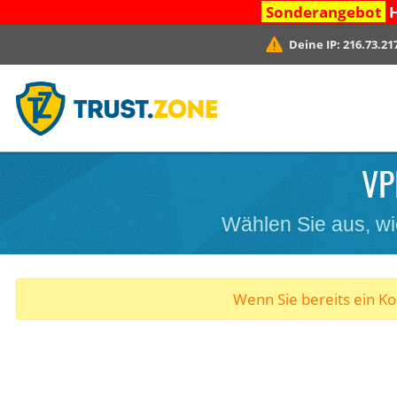
Sonderangebot
H
Deine IP:
216.73.21
VP
Wählen Sie aus, wi
Wenn Sie bereits ein K