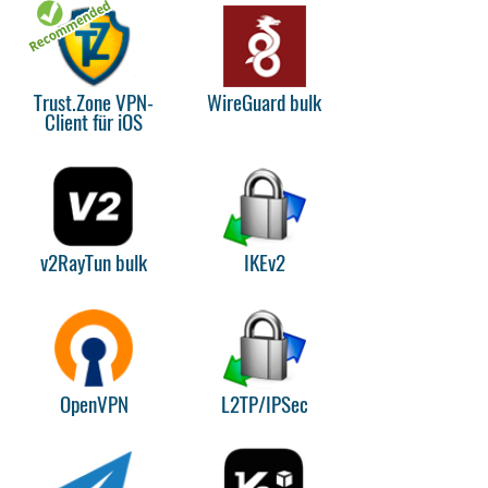
Trust.Zone VPN-
WireGuard bulk
Client für iOS
v2RayTun bulk
IKEv2
OpenVPN
L2TP/IPSec