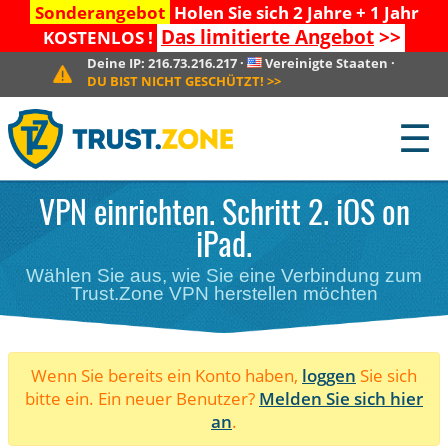
Sonderangebot
Holen Sie sich 2 Jahre + 1 Jahr
Das limitierte Angebot
>>
KOSTENLOS !
Deine IP:
216.73.216.217
·
Vereinigte Staaten
·
DU BIST NICHT GESCHÜTZT!
>>
☰
VPN einrichten. Schritt 2. iOS on
iPad.
Wählen Sie aus, wie Sie eine Verbindung zum
Trust.Zone VPN herstellen möchten
Wenn Sie bereits ein Konto haben,
loggen
Sie sich
bitte ein. Ein neuer Benutzer?
Melden Sie sich hier
an
.