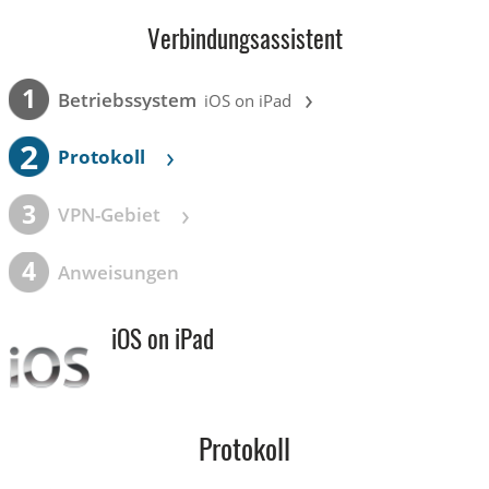
Verbindungsassistent
›
1
Betriebssystem
iOS on iPad
2
›
Protokoll
›
3
VPN-Gebiet
4
Anweisungen
iOS on iPad
Protokoll