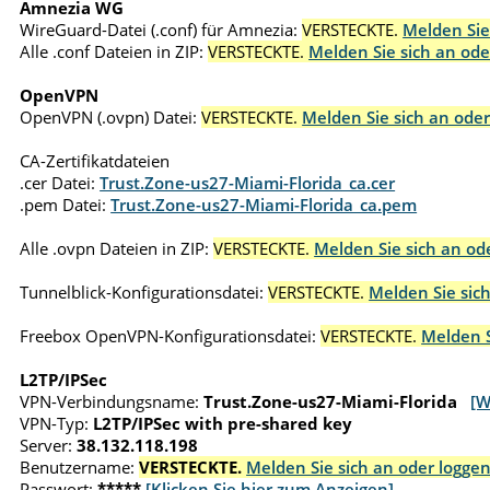
Amnezia WG
WireGuard-Datei (.conf) für Amnezia:
VERSTECKTE.
Melden Sie
Alle .conf Dateien in ZIP:
VERSTECKTE.
Melden Sie sich an ode
OpenVPN
OpenVPN (.ovpn) Datei:
VERSTECKTE.
Melden Sie sich an oder
CA-Zertifikatdateien
.cer Datei:
Trust.Zone-us27-Miami-Florida_ca.cer
.pem Datei:
Trust.Zone-us27-Miami-Florida_ca.pem
Alle .ovpn Dateien in ZIP:
VERSTECKTE.
Melden Sie sich an ode
Tunnelblick-Konfigurationsdatei:
VERSTECKTE.
Melden Sie sich
Freebox OpenVPN-Konfigurationsdatei:
VERSTECKTE.
Melden S
L2TP/IPSec
VPN-Verbindungsname:
Trust.Zone-us27-Miami-Florida
[W
VPN-Typ:
L2TP/IPSec with pre-shared key
Server:
38.132.118.198
Benutzername:
VERSTECKTE.
Melden Sie sich an oder loggen
Passwort:
*****
[Klicken Sie hier zum Anzeigen]