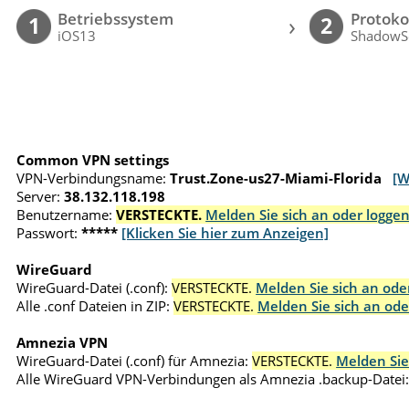
Betriebssystem
Protoko
›
1
2
iOS13
ShadowS
Common VPN settings
VPN-Verbindungsname:
Trust.Zone-us27-Miami-Florida
[W
Server:
38.132.118.198
Benutzername:
VERSTECKTE.
Melden Sie sich an oder loggen
Passwort:
*****
[Klicken Sie hier zum Anzeigen]
WireGuard
WireGuard-Datei (.conf):
VERSTECKTE.
Melden Sie sich an oder
Alle .conf Dateien in ZIP:
VERSTECKTE.
Melden Sie sich an ode
Amnezia VPN
WireGuard-Datei (.conf) für Amnezia:
VERSTECKTE.
Melden Sie
Alle WireGuard VPN-Verbindungen als Amnezia .backup-Datei