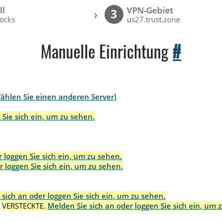
ll
VPN-Gebiet
›
3
ocks
us27.trust.zone
Manuelle Einrichtung
#
ählen Sie einen anderen Server]
 Sie sich ein, um zu sehen.
 loggen Sie sich ein, um zu sehen.
r loggen Sie sich ein, um zu sehen.
 sich an oder loggen Sie sich ein, um zu sehen.
:
VERSTECKTE.
Melden Sie sich an oder loggen Sie sich ein, um 