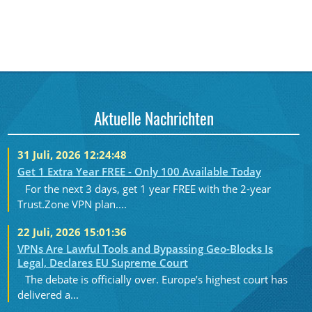
Aktuelle Nachrichten
31 Juli, 2026 12:24:48
Get 1 Extra Year FREE - Only 100 Available Today
For the next 3 days, get 1 year FREE with the 2-year
Trust.Zone VPN plan....
22 Juli, 2026 15:01:36
VPNs Are Lawful Tools and Bypassing Geo-Blocks Is
Legal, Declares EU Supreme Court
The debate is officially over. Europe’s highest court has
delivered a...