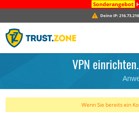
Sonderangebot
H
Deine IP:
216.73.216
VPN einrichten.
Anwe
Wenn Sie bereits ein K