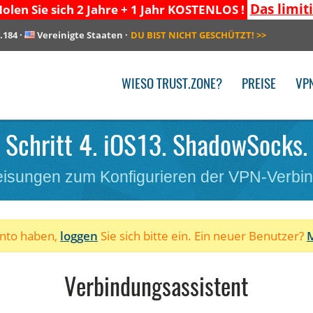
Das limit
olen Sie sich 2 Jahre + 1 Jahr KOSTENLOS !
.184
·
Vereinigte Staaten
·
DU BIST NICHT GESCHÜTZT!
>>
WIESO TRUST.ZONE?
PREISE
VP
 Schritt 4. iOS13. ShadowSocks. 
isungen zum Konfigurieren der VPN-Verbi
onto haben,
loggen
Sie sich bitte ein. Ein neuer Benutzer?
M
Verbindungsassistent