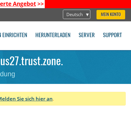
ierte Angebot
>>
Deutsch
MEIN KONTO
N EINRICHTEN
HERUNTERLADEN
SERVER
SUPPORT
us27.trust.zone.
ndung
elden Sie sich hier an
.