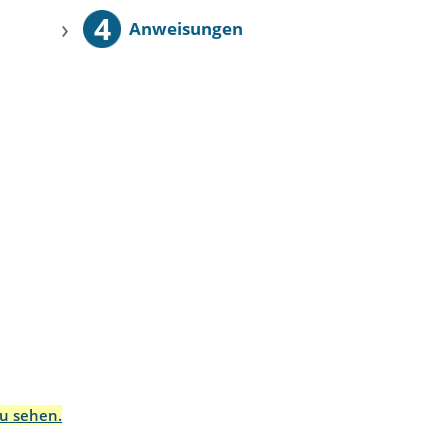
4
›
Anweisungen
zu sehen.