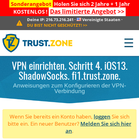
Sonderangebot
Holen Sie sich 2 Jahre + 1 Jahr
Das limitierte Angebot
>>
KOSTENLOS !
Deine IP:
216.73.216.241
·
Vereinigte Staaten
·
DU BIST NICHT GESCHÜTZT!
>>
☰
VPN einrichten. Schritt 4. iOS13.
ShadowSocks. fi1.trust.zone.
Anweisungen zum Konfigurieren der VPN-
Verbindung
Wenn Sie bereits ein Konto haben,
loggen
Sie sich
bitte ein. Ein neuer Benutzer?
Melden Sie sich hier
an
.