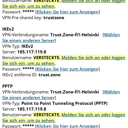
Benutzername:
VERSTECKTE.
Melden Sie sich an oder loggen
Sie sich ein, um zu sehen.
Passwort:
*****
[Klicken Sie hier zum Anzeigen]
VPN Pre-shared key:
trustzone
IKEv2
VPN-Verbindungsname:
Trust.Zone-fi1-Helsinki
[Wählen
Sie einen anderen Server]
VPN-Typ:
IKEv2
Server:
185.117.119.8
Benutzername:
VERSTECKTE.
Melden Sie sich an oder loggen
Sie sich ein, um zu sehen.
Passwort:
*****
[Klicken Sie hier zum Anzeigen]
IKEv2 entferne ID:
trust.zone
PPTP
VPN-Verbindungsname:
Trust.Zone-fi1-Helsinki
[Wählen
Sie einen anderen Server]
VPN-Typ:
Point to Point Tunneling Protocol (PPTP)
Server:
185.117.119.8
Benutzername:
VERSTECKTE.
Melden Sie sich an oder loggen
Sie sich ein, um zu sehen.
Passwort:
*****
[Klicken Sie hier zum Anzeigen]