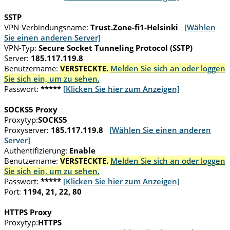
SSTP
VPN-Verbindungsname:
Trust.Zone-fi1-Helsinki
[Wählen
Sie einen anderen Server]
VPN-Typ:
Secure Socket Tunneling Protocol (SSTP)
Server:
185.117.119.8
Benutzername:
VERSTECKTE.
Melden Sie sich an oder loggen
Sie sich ein, um zu sehen.
Passwort:
*****
[Klicken Sie hier zum Anzeigen]
SOCKS5 Proxy
Proxytyp:
SOCKS5
Proxyserver:
185.117.119.8
[Wählen Sie einen anderen
Server]
Authentifizierung:
Enable
Benutzername:
VERSTECKTE.
Melden Sie sich an oder loggen
Sie sich ein, um zu sehen.
Passwort:
*****
[Klicken Sie hier zum Anzeigen]
Port:
1194, 21, 22, 80
HTTPS Proxy
Proxytyp:
HTTPS