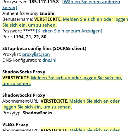
Proxyserver:
185.117.119.8
[Wählen Sie einen anderen
Server]
Authentifizierung:
Enable
Benutzername:
VERSTECKTE.
Melden Sie sich an oder loggen
Sie sich ein, um zu sehen.
Passwort:
*****
[Klicken Sie hier zum Anzeigen]
Port:
1194, 21, 22, 80
SSTap-beta config files (SOCKS5 client)
Proxylist:
proxylist.json
DNS-Konfiguration:
dns.ini
ShadowSocks Proxy
VERSTECKTE.
Melden Sie sich an oder loggen Sie sich ein,
um zu sehen.
ShadowSocks Proxy
Abonnement-URL:
VERSTECKTE.
Melden Sie sich an oder
loggen Sie sich ein, um zu sehen.
Proxytyp:
ShadowSocks
VLESS Proxy
Abonnement-URL:
VERSTECKTE.
Melden Sie sich an oder