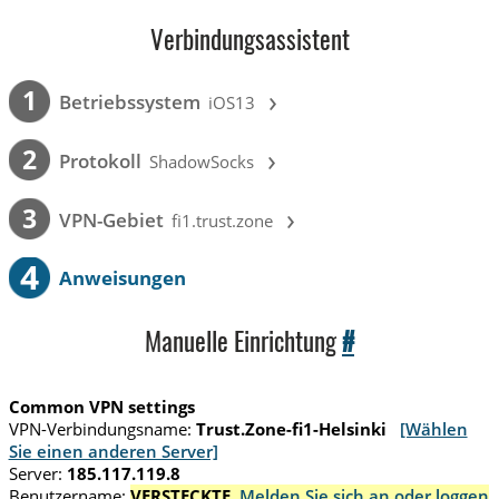
Verbindungsassistent
›
1
Betriebssystem
iOS13
›
2
Protokoll
ShadowSocks
›
3
VPN-Gebiet
fi1.trust.zone
4
Anweisungen
Manuelle Einrichtung
#
Common VPN settings
VPN-Verbindungsname:
Trust.Zone-fi1-Helsinki
[Wählen
Sie einen anderen Server]
Server:
185.117.119.8
Benutzername:
VERSTECKTE.
Melden Sie sich an oder loggen