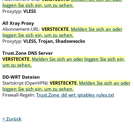
loggen Sie sich ein, um zu sehen.
Proxytyp:
VLESS
All Xray Proxy
Abonnement-URL:
VERSTECKTE.
Melden Sie sich an oder
loggen Sie sich ein, um zu sehen.
Proxytyp:
VLESS, Trojan, Shadowsocks
Trust.Zone DNS Server
VERSTECKTE.
Melden Sie sich an oder loggen Sie sich ein,
um zu sehen.
DD-WRT Dateien
Startskript (OpenVPN):
VERSTECKTE.
Melden Sie sich an oder
loggen Sie sich ein, um zu sehen.
Firewall-Regeln:
Trust.Zone_dd_wrt_iptables_rules.txt
< Zurück