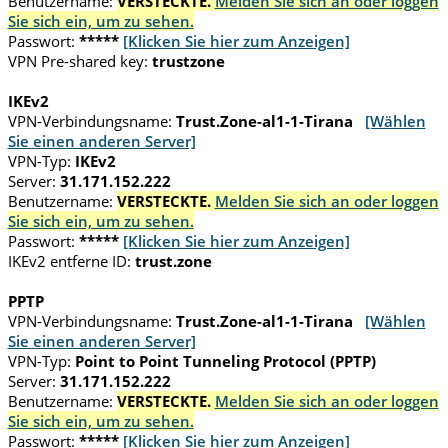
Benutzername:
VERSTECKTE.
Melden Sie sich an oder loggen
Sie sich ein, um zu sehen.
Passwort:
*****
[Klicken Sie hier zum Anzeigen]
VPN Pre-shared key:
trustzone
IKEv2
VPN-Verbindungsname:
Trust.Zone-al1-1-Tirana
[Wählen
Sie einen anderen Server]
VPN-Typ:
IKEv2
Server:
31.171.152.222
Benutzername:
VERSTECKTE.
Melden Sie sich an oder loggen
Sie sich ein, um zu sehen.
Passwort:
*****
[Klicken Sie hier zum Anzeigen]
IKEv2 entferne ID:
trust.zone
PPTP
VPN-Verbindungsname:
Trust.Zone-al1-1-Tirana
[Wählen
Sie einen anderen Server]
VPN-Typ:
Point to Point Tunneling Protocol (PPTP)
Server:
31.171.152.222
Benutzername:
VERSTECKTE.
Melden Sie sich an oder loggen
Sie sich ein, um zu sehen.
Passwort:
*****
[Klicken Sie hier zum Anzeigen]