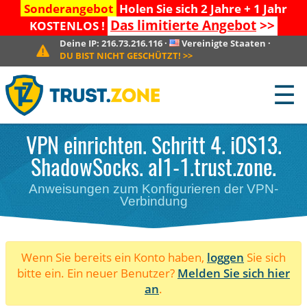
Sonderangebot
Holen Sie sich 2 Jahre + 1 Jahr
Das limitierte Angebot
>>
KOSTENLOS !
Deine IP:
216.73.216.116
·
Vereinigte Staaten
·
DU BIST NICHT GESCHÜTZT!
>>
☰
VPN einrichten. Schritt 4. iOS13.
ShadowSocks. al1-1.trust.zone.
Anweisungen zum Konfigurieren der VPN-
Verbindung
Wenn Sie bereits ein Konto haben,
loggen
Sie sich
bitte ein. Ein neuer Benutzer?
Melden Sie sich hier
an
.