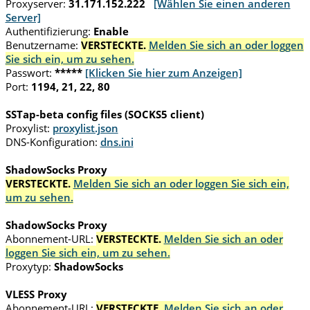
Proxyserver:
31.171.152.222
[Wählen Sie einen anderen
Server]
Authentifizierung:
Enable
Benutzername:
VERSTECKTE.
Melden Sie sich an oder loggen
Sie sich ein, um zu sehen.
Passwort:
*****
[Klicken Sie hier zum Anzeigen]
Port:
1194, 21, 22, 80
SSTap-beta config files (SOCKS5 client)
Proxylist:
proxylist.json
DNS-Konfiguration:
dns.ini
ShadowSocks Proxy
VERSTECKTE.
Melden Sie sich an oder loggen Sie sich ein,
um zu sehen.
ShadowSocks Proxy
Abonnement-URL:
VERSTECKTE.
Melden Sie sich an oder
loggen Sie sich ein, um zu sehen.
Proxytyp:
ShadowSocks
VLESS Proxy
Abonnement-URL:
VERSTECKTE.
Melden Sie sich an oder