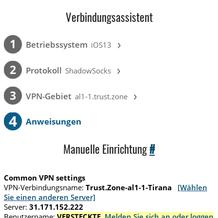
Verbindungsassistent
›
1
Betriebssystem
iOS13
›
2
Protokoll
ShadowSocks
›
3
VPN-Gebiet
al1-1.trust.zone
4
Anweisungen
Manuelle Einrichtung
#
Common VPN settings
VPN-Verbindungsname:
Trust.Zone-al1-1-Tirana
[Wählen
Sie einen anderen Server]
Server:
31.171.152.222
Benutzername:
VERSTECKTE.
Melden Sie sich an oder loggen