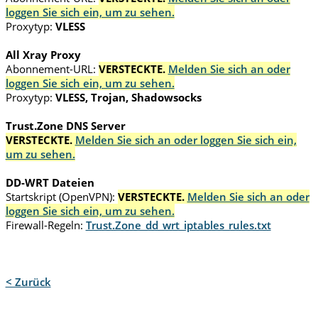
loggen Sie sich ein, um zu sehen.
Proxytyp:
VLESS
All Xray Proxy
Abonnement-URL:
VERSTECKTE.
Melden Sie sich an oder
loggen Sie sich ein, um zu sehen.
Proxytyp:
VLESS, Trojan, Shadowsocks
Trust.Zone DNS Server
VERSTECKTE.
Melden Sie sich an oder loggen Sie sich ein,
um zu sehen.
DD-WRT Dateien
Startskript (OpenVPN):
VERSTECKTE.
Melden Sie sich an oder
loggen Sie sich ein, um zu sehen.
Firewall-Regeln:
Trust.Zone_dd_wrt_iptables_rules.txt
< Zurück