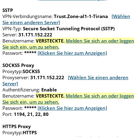
SSTP
VPN-Verbindungsname:
Trust.Zone-al1-1-Tirana
[Wählen
Sie einen anderen Server]
VPN-Typ:
Secure Socket Tunneling Protocol (SSTP)
Server:
31.171.152.222
Benutzername:
VERSTECKTE.
Melden Sie sich an oder loggen
Sie sich ein, um zu sehen.
Passwort:
*****
[Klicken Sie hier zum Anzeigen]
SOCKS5 Proxy
Proxytyp:
SOCKS5
Proxyserver:
31.171.152.222
[Wählen Sie einen anderen
Server]
Authentifizierung:
Enable
Benutzername:
VERSTECKTE.
Melden Sie sich an oder loggen
Sie sich ein, um zu sehen.
Passwort:
*****
[Klicken Sie hier zum Anzeigen]
Port:
1194, 21, 22, 80
HTTPS Proxy
Proxytyp:
HTTPS