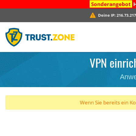
Sonderangebot
H
Deine IP:
216.73.217
VPN einric
Anwe
Wenn Sie bereits ein K