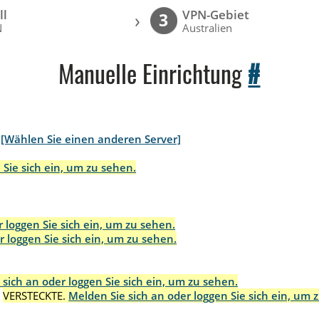
ll
VPN-Gebiet
›
3
N
Australien
Manuelle Einrichtung
#
[Wählen Sie einen anderen Server]
 Sie sich ein, um zu sehen.
 loggen Sie sich ein, um zu sehen.
r loggen Sie sich ein, um zu sehen.
 sich an oder loggen Sie sich ein, um zu sehen.
:
VERSTECKTE.
Melden Sie sich an oder loggen Sie sich ein, um 