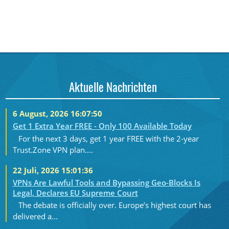
Aktuelle Nachrichten
6 August, 2026 16:07:50
Get 1 Extra Year FREE - Only 100 Available Today
For the next 3 days, get 1 year FREE with the 2-year
Trust.Zone VPN plan....
22 Juli, 2026 15:01:36
VPNs Are Lawful Tools and Bypassing Geo-Blocks Is
Legal, Declares EU Supreme Court
The debate is officially over. Europe’s highest court has
delivered a...