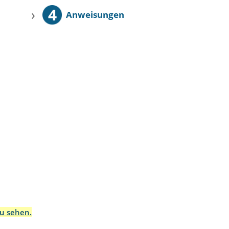
4
›
Anweisungen
zu sehen.