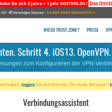
Das limit
olen Sie sich 2 Jahre + 1 Jahr KOSTENLOS !
.127
·
Vereinigte Staaten
·
DU BIST NICHT GESCHÜTZT!
>>
WIESO TRUST.ZONE?
PREISE
VP
hten. Schritt 4. iOS13. OpenVPN. 
isungen zum Konfigurieren der VPN-Verbi
onto haben,
loggen
Sie sich bitte ein. Ein neuer Benutzer?
M
Verbindungsassistent