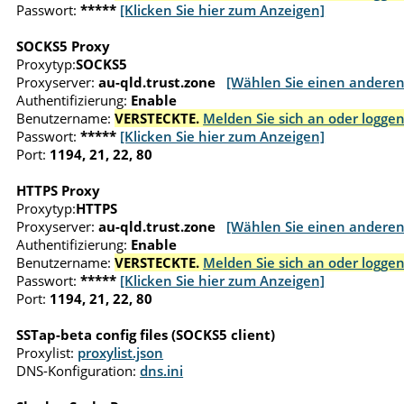
Passwort:
*****
[Klicken Sie hier zum Anzeigen]
SOCKS5 Proxy
Proxytyp:
SOCKS5
Proxyserver:
au-qld.trust.zone
[Wählen Sie einen anderen
Authentifizierung:
Enable
Benutzername:
VERSTECKTE.
Melden Sie sich an oder loggen
Passwort:
*****
[Klicken Sie hier zum Anzeigen]
Port:
1194, 21, 22, 80
HTTPS Proxy
Proxytyp:
HTTPS
Proxyserver:
au-qld.trust.zone
[Wählen Sie einen anderen
Authentifizierung:
Enable
Benutzername:
VERSTECKTE.
Melden Sie sich an oder loggen
Passwort:
*****
[Klicken Sie hier zum Anzeigen]
Port:
1194, 21, 22, 80
SSTap-beta config files (SOCKS5 client)
Proxylist:
proxylist.json
DNS-Konfiguration:
dns.ini