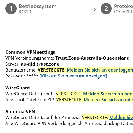
Betriebssystem
Protoko
›
1
2
iOS13
OpenVP
Common VPN settings
VPN-Verbindungsname:
Trust.Zone-Australia-Queensland
Server:
au-qld.trust.zone
Benutzername:
VERSTECKTE.
Melden Sie sich an oder loggen
Passwort:
*****
[Klicken Sie hier zum Anzeigen]
WireGuard
WireGuard-Datei (.conf):
VERSTECKTE.
Melden Sie sich an oder
Alle .conf Dateien in ZIP:
VERSTECKTE.
Melden Sie sich an ode
Amnezia VPN
WireGuard-Datei (.conf) für Amnezia:
VERSTECKTE.
Melden Sie
Alle WireGuard VPN-Verbindungen als Amnezia .backup-Datei