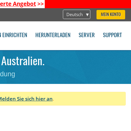
ierte Angebot
>>
Deutsch
MEIN KONTO
N EINRICHTEN
HERUNTERLADEN
SERVER
SUPPORT
Australien.
ndung
elden Sie sich hier an
.