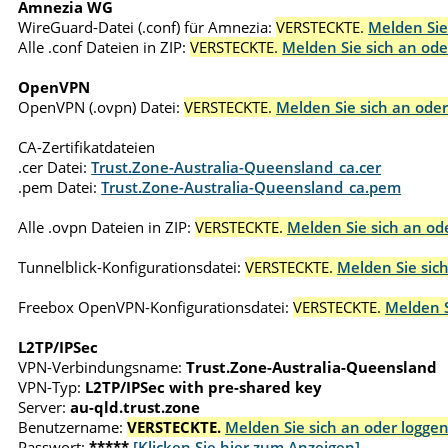
Amnezia WG
WireGuard-Datei (.conf) für Amnezia:
VERSTECKTE.
Melden Sie
Alle .conf Dateien in ZIP:
VERSTECKTE.
Melden Sie sich an ode
OpenVPN
OpenVPN (.ovpn) Datei:
VERSTECKTE.
Melden Sie sich an oder
CA-Zertifikatdateien
.cer Datei:
Trust.Zone-Australia-Queensland_ca.cer
.pem Datei:
Trust.Zone-Australia-Queensland_ca.pem
Alle .ovpn Dateien in ZIP:
VERSTECKTE.
Melden Sie sich an ode
Tunnelblick-Konfigurationsdatei:
VERSTECKTE.
Melden Sie sich
Freebox OpenVPN-Konfigurationsdatei:
VERSTECKTE.
Melden S
L2TP/IPSec
VPN-Verbindungsname:
Trust.Zone-Australia-Queensland
VPN-Typ:
L2TP/IPSec with pre-shared key
Server:
au-qld.trust.zone
Benutzername:
VERSTECKTE.
Melden Sie sich an oder loggen
Passwort:
*****
[Klicken Sie hier zum Anzeigen]