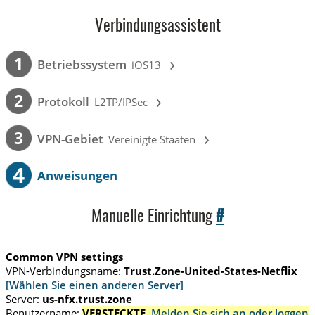
Verbindungsassistent
›
1
Betriebssystem
iOS13
›
2
Protokoll
L2TP/IPSec
›
3
VPN-Gebiet
Vereinigte Staaten
4
Anweisungen
Manuelle Einrichtung
#
Common VPN settings
VPN-Verbindungsname:
Trust.Zone-United-States-Netflix
[Wählen Sie einen anderen Server]
Server:
us-nfx.trust.zone
Benutzername:
VERSTECKTE.
Melden Sie sich an oder loggen