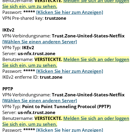
Benutzername:
VERSTECKTE.
Melden Sie sich an oder loggen
Sie sich ein, um zu sehen.
Passwort:
*****
[Klicken Sie hier zum Anzeigen]
VPN Pre-shared key:
trustzone
IKEv2
VPN-Verbindungsname:
Trust.Zone-United-States-Netflix
[Wählen Sie einen anderen Server]
VPN-Typ:
IKEv2
Server:
us-nfx.trust.zone
Benutzername:
VERSTECKTE.
Melden Sie sich an oder loggen
Sie sich ein, um zu sehen.
Passwort:
*****
[Klicken Sie hier zum Anzeigen]
IKEv2 entferne ID:
trust.zone
PPTP
VPN-Verbindungsname:
Trust.Zone-United-States-Netflix
[Wählen Sie einen anderen Server]
VPN-Typ:
Point to Point Tunneling Protocol (PPTP)
Server:
us-nfx.trust.zone
Benutzername:
VERSTECKTE.
Melden Sie sich an oder loggen
Sie sich ein, um zu sehen.
Passwort:
*****
[Klicken Sie hier zum Anzeigen]