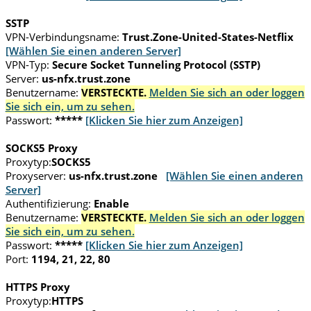
SSTP
VPN-Verbindungsname:
Trust.Zone-United-States-Netflix
[Wählen Sie einen anderen Server]
VPN-Typ:
Secure Socket Tunneling Protocol (SSTP)
Server:
us-nfx.trust.zone
Benutzername:
VERSTECKTE.
Melden Sie sich an oder loggen
Sie sich ein, um zu sehen.
Passwort:
*****
[Klicken Sie hier zum Anzeigen]
SOCKS5 Proxy
Proxytyp:
SOCKS5
Proxyserver:
us-nfx.trust.zone
[Wählen Sie einen anderen
Server]
Authentifizierung:
Enable
Benutzername:
VERSTECKTE.
Melden Sie sich an oder loggen
Sie sich ein, um zu sehen.
Passwort:
*****
[Klicken Sie hier zum Anzeigen]
Port:
1194, 21, 22, 80
HTTPS Proxy
Proxytyp:
HTTPS