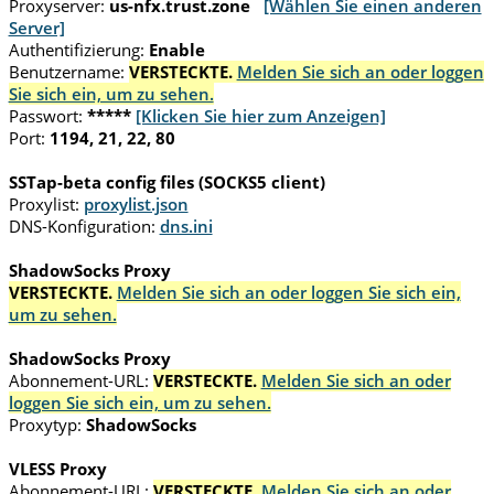
Proxyserver:
us-nfx.trust.zone
[Wählen Sie einen anderen
Server]
Authentifizierung:
Enable
Benutzername:
VERSTECKTE.
Melden Sie sich an oder loggen
Sie sich ein, um zu sehen.
Passwort:
*****
[Klicken Sie hier zum Anzeigen]
Port:
1194, 21, 22, 80
SSTap-beta config files (SOCKS5 client)
Proxylist:
proxylist.json
DNS-Konfiguration:
dns.ini
ShadowSocks Proxy
VERSTECKTE.
Melden Sie sich an oder loggen Sie sich ein,
um zu sehen.
ShadowSocks Proxy
Abonnement-URL:
VERSTECKTE.
Melden Sie sich an oder
loggen Sie sich ein, um zu sehen.
Proxytyp:
ShadowSocks
VLESS Proxy
Abonnement-URL:
VERSTECKTE.
Melden Sie sich an oder