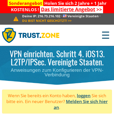
Sonderangebot
Holen Sie sich 2 Jahre + 1 Jahr
Das limitierte Angebot
>>
KOSTENLOS !
Deine IP:
216.73.216.102
·
Vereinigte Staaten
·
DU BIST NICHT GESCHÜTZT!
>>
☰
VPN einrichten. Schritt 4. iOS13.
L2TP/IPSec. Vereinigte Staaten.
Anweisungen zum Konfigurieren der VPN-
Verbindung
Wenn Sie bereits ein Konto haben,
loggen
Sie sich
bitte ein. Ein neuer Benutzer?
Melden Sie sich hier
an
.