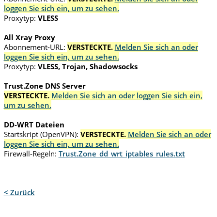
loggen Sie sich ein, um zu sehen.
Proxytyp:
VLESS
All Xray Proxy
Abonnement-URL:
VERSTECKTE.
Melden Sie sich an oder
loggen Sie sich ein, um zu sehen.
Proxytyp:
VLESS, Trojan, Shadowsocks
Trust.Zone DNS Server
VERSTECKTE.
Melden Sie sich an oder loggen Sie sich ein,
um zu sehen.
DD-WRT Dateien
Startskript (OpenVPN):
VERSTECKTE.
Melden Sie sich an oder
loggen Sie sich ein, um zu sehen.
Firewall-Regeln:
Trust.Zone_dd_wrt_iptables_rules.txt
< Zurück