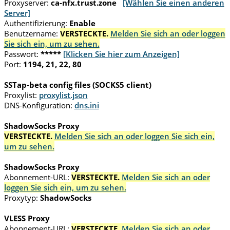
Proxyserver:
ca-nfx.trust.zone
[Wählen Sie einen anderen
Server]
Authentifizierung:
Enable
Benutzername:
VERSTECKTE.
Melden Sie sich an oder loggen
Sie sich ein, um zu sehen.
Passwort:
*****
[Klicken Sie hier zum Anzeigen]
Port:
1194, 21, 22, 80
SSTap-beta config files (SOCKS5 client)
Proxylist:
proxylist.json
DNS-Konfiguration:
dns.ini
ShadowSocks Proxy
VERSTECKTE.
Melden Sie sich an oder loggen Sie sich ein,
um zu sehen.
ShadowSocks Proxy
Abonnement-URL:
VERSTECKTE.
Melden Sie sich an oder
loggen Sie sich ein, um zu sehen.
Proxytyp:
ShadowSocks
VLESS Proxy
Abonnement-URL:
VERSTECKTE.
Melden Sie sich an oder