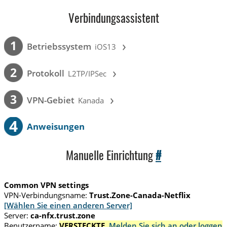
Verbindungsassistent
›
1
Betriebssystem
iOS13
›
2
Protokoll
L2TP/IPSec
›
3
VPN-Gebiet
Kanada
4
Anweisungen
Manuelle Einrichtung
#
Common VPN settings
VPN-Verbindungsname:
Trust.Zone-Canada-Netflix
[Wählen Sie einen anderen Server]
Server:
ca-nfx.trust.zone
Benutzername:
VERSTECKTE.
Melden Sie sich an oder loggen