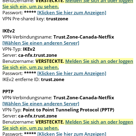
Benutzername:
VERSTECKTE.
Melden Sie sich an oder loggen
Sie sich ein, um zu sehen.
Passwort:
*****
[Klicken Sie hier zum Anzeigen]
VPN Pre-shared key:
trustzone
IKEv2
VPN-Verbindungsname:
Trust.Zone-Canada-Netflix
[Wählen Sie einen anderen Server]
VPN-Typ:
IKEv2
Server:
ca-nfx.trust.zone
Benutzername:
VERSTECKTE.
Melden Sie sich an oder loggen
Sie sich ein, um zu sehen.
Passwort:
*****
[Klicken Sie hier zum Anzeigen]
IKEv2 entferne ID:
trust.zone
PPTP
VPN-Verbindungsname:
Trust.Zone-Canada-Netflix
[Wählen Sie einen anderen Server]
VPN-Typ:
Point to Point Tunneling Protocol (PPTP)
Server:
ca-nfx.trust.zone
Benutzername:
VERSTECKTE.
Melden Sie sich an oder loggen
Sie sich ein, um zu sehen.
Passwort:
*****
[Klicken Sie hier zum Anzeigen]