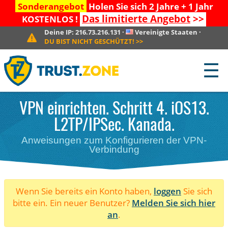
Sonderangebot
Holen Sie sich 2 Jahre + 1 Jahr
Das limitierte Angebot
>>
KOSTENLOS !
Deine IP:
216.73.216.131
·
Vereinigte Staaten
·
DU BIST NICHT GESCHÜTZT!
>>
☰
VPN einrichten. Schritt 4. iOS13.
L2TP/IPSec. Kanada.
Anweisungen zum Konfigurieren der VPN-
Verbindung
Wenn Sie bereits ein Konto haben,
loggen
Sie sich
bitte ein. Ein neuer Benutzer?
Melden Sie sich hier
an
.