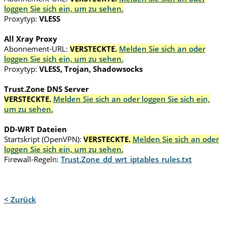
loggen Sie sich ein, um zu sehen.
Proxytyp:
VLESS
All Xray Proxy
Abonnement-URL:
VERSTECKTE.
Melden Sie sich an oder
loggen Sie sich ein, um zu sehen.
Proxytyp:
VLESS, Trojan, Shadowsocks
Trust.Zone DNS Server
VERSTECKTE.
Melden Sie sich an oder loggen Sie sich ein,
um zu sehen.
DD-WRT Dateien
Startskript (OpenVPN):
VERSTECKTE.
Melden Sie sich an oder
loggen Sie sich ein, um zu sehen.
Firewall-Regeln:
Trust.Zone_dd_wrt_iptables_rules.txt
< Zurück