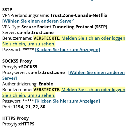
SSTP
VPN-Verbindungsname:
Trust.Zone-Canada-Netflix
[Wählen Sie einen anderen Server]
VPN-Typ:
Secure Socket Tunneling Protocol (SSTP)
Server:
ca-nfx.trust.zone
Benutzername:
VERSTECKTE.
Melden Sie sich an oder loggen
Sie sich ein, um zu sehen.
Passwort:
*****
[Klicken Sie hier zum Anzeigen]
SOCKS5 Proxy
Proxytyp:
SOCKS5
Proxyserver:
ca-nfx.trust.zone
[Wählen Sie einen anderen
Server]
Authentifizierung:
Enable
Benutzername:
VERSTECKTE.
Melden Sie sich an oder loggen
Sie sich ein, um zu sehen.
Passwort:
*****
[Klicken Sie hier zum Anzeigen]
Port:
1194, 21, 22, 80
HTTPS Proxy
Proxytyp:
HTTPS