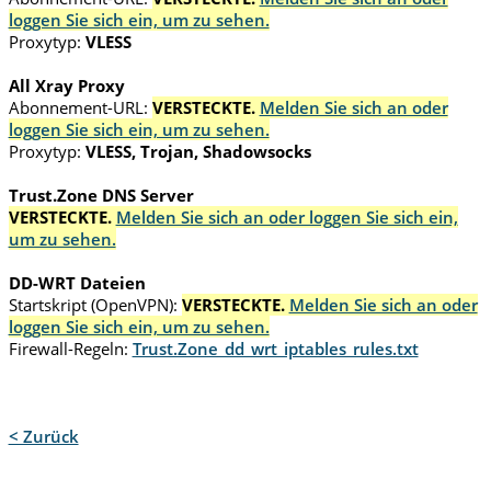
loggen Sie sich ein, um zu sehen.
Proxytyp:
VLESS
All Xray Proxy
Abonnement-URL:
VERSTECKTE.
Melden Sie sich an oder
loggen Sie sich ein, um zu sehen.
Proxytyp:
VLESS, Trojan, Shadowsocks
Trust.Zone DNS Server
VERSTECKTE.
Melden Sie sich an oder loggen Sie sich ein,
um zu sehen.
DD-WRT Dateien
Startskript (OpenVPN):
VERSTECKTE.
Melden Sie sich an oder
loggen Sie sich ein, um zu sehen.
Firewall-Regeln:
Trust.Zone_dd_wrt_iptables_rules.txt
< Zurück