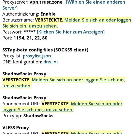
Proxyserver:
vpn.trust.zone
[Wählen Sie einen anderen
Server]
Authentifizierung:
Enable
Benutzername:
VERSTECKTE.
Melden Sie sich an oder loggen
Sie sich ein, um zu sehen.
Passwort:
*****
[Klicken Sie hier zum Anzeigen]
Port:
1194, 21, 22, 80
SSTap-beta config files (SOCKS5 client)
Proxylist:
proxylist.json
DNS-Konfiguration:
dns.ini
ShadowSocks Proxy
VERSTECKTE.
Melden Sie sich an oder loggen Sie sich ein,
um zu sehen.
ShadowSocks Proxy
Abonnement-URL:
VERSTECKTE.
Melden Sie sich an oder
loggen Sie sich ein, um zu sehen.
Proxytyp:
ShadowSocks
VLESS Proxy
Abonnement-URL:
VERSTECKTE.
Melden Sie sich an oder