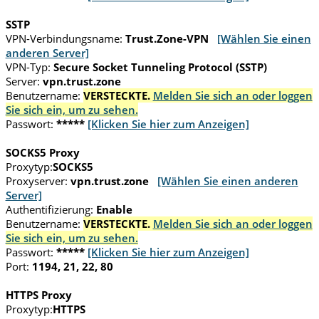
SSTP
VPN-Verbindungsname:
Trust.Zone-VPN
[Wählen Sie einen
anderen Server]
VPN-Typ:
Secure Socket Tunneling Protocol (SSTP)
Server:
vpn.trust.zone
Benutzername:
VERSTECKTE.
Melden Sie sich an oder loggen
Sie sich ein, um zu sehen.
Passwort:
*****
[Klicken Sie hier zum Anzeigen]
SOCKS5 Proxy
Proxytyp:
SOCKS5
Proxyserver:
vpn.trust.zone
[Wählen Sie einen anderen
Server]
Authentifizierung:
Enable
Benutzername:
VERSTECKTE.
Melden Sie sich an oder loggen
Sie sich ein, um zu sehen.
Passwort:
*****
[Klicken Sie hier zum Anzeigen]
Port:
1194, 21, 22, 80
HTTPS Proxy
Proxytyp:
HTTPS