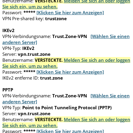
Benutzername:
VERSTECKTE.
Melden Sie sich an oder loggen
Sie sich ein, um zu sehen.
Passwort:
*****
[Klicken Sie hier zum Anzeigen]
VPN Pre-shared key:
trustzone
IKEv2
VPN-Verbindungsname:
Trust.Zone-VPN
[Wählen Sie einen
anderen Server]
VPN-Typ:
IKEv2
Server:
vpn.trust.zone
Benutzername:
VERSTECKTE.
Melden Sie sich an oder loggen
Sie sich ein, um zu sehen.
Passwort:
*****
[Klicken Sie hier zum Anzeigen]
IKEv2 entferne ID:
trust.zone
PPTP
VPN-Verbindungsname:
Trust.Zone-VPN
[Wählen Sie einen
anderen Server]
VPN-Typ:
Point to Point Tunneling Protocol (PPTP)
Server:
vpn.trust.zone
Benutzername:
VERSTECKTE.
Melden Sie sich an oder loggen
Sie sich ein, um zu sehen.
Passwort:
*****
[Klicken Sie hier zum Anzeigen]