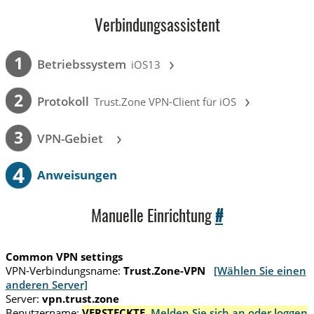
Verbindungsassistent
›
1
Betriebssystem
iOS13
›
2
Protokoll
Trust.Zone VPN-Client für iOS
›
3
VPN-Gebiet
4
Anweisungen
Manuelle Einrichtung
#
Common VPN settings
VPN-Verbindungsname:
Trust.Zone-VPN
[Wählen Sie einen
anderen Server]
Server:
vpn.trust.zone
Benutzername:
VERSTECKTE.
Melden Sie sich an oder loggen