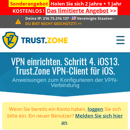
Sonderangebot
Holen Sie sich 2 Jahre + 1 Jahr
Das limitierte Angebot
>>
KOSTENLOS !
Deine IP:
216.73.216.137
·
Vereinigte Staaten
·
DU BIST NICHT GESCHÜTZT!
>>
☰
VPN einrichten. Schritt 4. iOS13.
Trust.Zone VPN-Client für iOS.
Anweisungen zum Konfigurieren der VPN-
Verbindung
Wenn Sie bereits ein Konto haben,
loggen
Sie sich
bitte ein. Ein neuer Benutzer?
Melden Sie sich hier
an
.