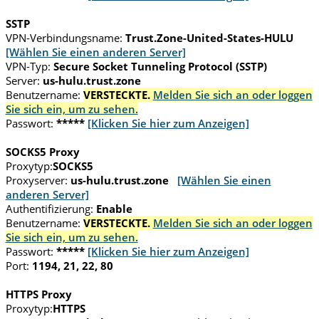
SSTP
VPN-Verbindungsname:
Trust.Zone-United-States-HULU
[Wählen Sie einen anderen Server]
VPN-Typ:
Secure Socket Tunneling Protocol (SSTP)
Server:
us-hulu.trust.zone
Benutzername:
VERSTECKTE.
Melden Sie sich an oder loggen
Sie sich ein, um zu sehen.
Passwort:
*****
[Klicken Sie hier zum Anzeigen]
SOCKS5 Proxy
Proxytyp:
SOCKS5
Proxyserver:
us-hulu.trust.zone
[Wählen Sie einen
anderen Server]
Authentifizierung:
Enable
Benutzername:
VERSTECKTE.
Melden Sie sich an oder loggen
Sie sich ein, um zu sehen.
Passwort:
*****
[Klicken Sie hier zum Anzeigen]
Port:
1194, 21, 22, 80
HTTPS Proxy
Proxytyp:
HTTPS