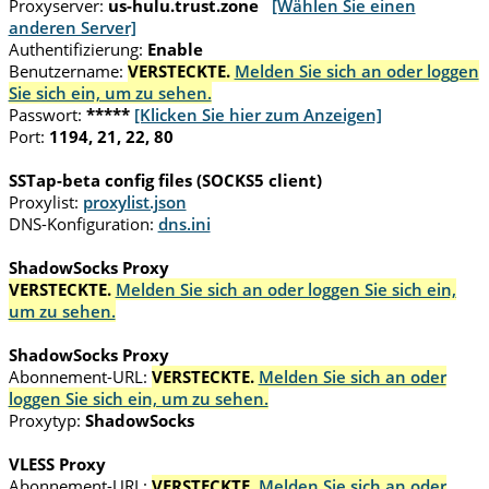
Proxyserver:
us-hulu.trust.zone
[Wählen Sie einen
anderen Server]
Authentifizierung:
Enable
Benutzername:
VERSTECKTE.
Melden Sie sich an oder loggen
Sie sich ein, um zu sehen.
Passwort:
*****
[Klicken Sie hier zum Anzeigen]
Port:
1194, 21, 22, 80
SSTap-beta config files (SOCKS5 client)
Proxylist:
proxylist.json
DNS-Konfiguration:
dns.ini
ShadowSocks Proxy
VERSTECKTE.
Melden Sie sich an oder loggen Sie sich ein,
um zu sehen.
ShadowSocks Proxy
Abonnement-URL:
VERSTECKTE.
Melden Sie sich an oder
loggen Sie sich ein, um zu sehen.
Proxytyp:
ShadowSocks
VLESS Proxy
Abonnement-URL:
VERSTECKTE.
Melden Sie sich an oder