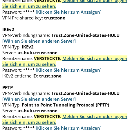
Benutzername:
VERSTECKTE.
Melden Sie sich an oder loggen
Sie sich ein, um zu sehen.
Passwort:
*****
[Klicken Sie hier zum Anzeigen]
VPN Pre-shared key:
trustzone
IKEv2
VPN-Verbindungsname:
Trust.Zone-United-States-HULU
[Wählen Sie einen anderen Server]
VPN-Typ:
IKEv2
Server:
us-hulu.trust.zone
Benutzername:
VERSTECKTE.
Melden Sie sich an oder loggen
Sie sich ein, um zu sehen.
Passwort:
*****
[Klicken Sie hier zum Anzeigen]
IKEv2 entferne ID:
trust.zone
PPTP
VPN-Verbindungsname:
Trust.Zone-United-States-HULU
[Wählen Sie einen anderen Server]
VPN-Typ:
Point to Point Tunneling Protocol (PPTP)
Server:
us-hulu.trust.zone
Benutzername:
VERSTECKTE.
Melden Sie sich an oder loggen
Sie sich ein, um zu sehen.
Passwort:
*****
[Klicken Sie hier zum Anzeigen]