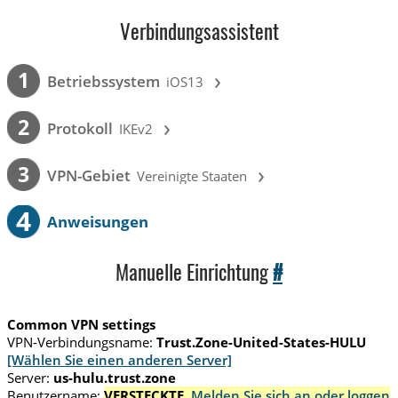
Verbindungsassistent
›
1
Betriebssystem
iOS13
›
2
Protokoll
IKEv2
›
3
VPN-Gebiet
Vereinigte Staaten
4
Anweisungen
Manuelle Einrichtung
#
Common VPN settings
VPN-Verbindungsname:
Trust.Zone-United-States-HULU
[Wählen Sie einen anderen Server]
Server:
us-hulu.trust.zone
Benutzername:
VERSTECKTE.
Melden Sie sich an oder loggen