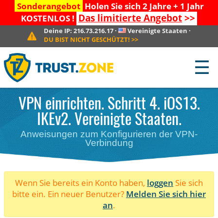
Sonderangebot
Holen Sie sich 2 Jahre + 1 Jahr
Das limitierte Angebot
>>
KOSTENLOS !
Deine IP:
216.73.216.17
·
Vereinigte Staaten
·
DU BIST NICHT GESCHÜTZT!
>>
☰
VPN einrichten. Schritt 4. iOS13.
IKEv2. Vereinigte Staaten.
Anweisungen zum Konfigurieren der VPN-
Verbindung
Wenn Sie bereits ein Konto haben,
loggen
Sie sich
bitte ein. Ein neuer Benutzer?
Melden Sie sich hier
an
.