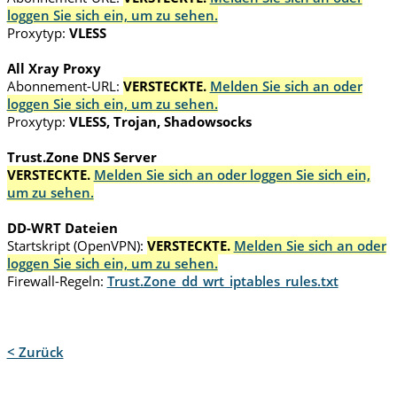
loggen Sie sich ein, um zu sehen.
Proxytyp:
VLESS
All Xray Proxy
Abonnement-URL:
VERSTECKTE.
Melden Sie sich an oder
loggen Sie sich ein, um zu sehen.
Proxytyp:
VLESS, Trojan, Shadowsocks
Trust.Zone DNS Server
VERSTECKTE.
Melden Sie sich an oder loggen Sie sich ein,
um zu sehen.
DD-WRT Dateien
Startskript (OpenVPN):
VERSTECKTE.
Melden Sie sich an oder
loggen Sie sich ein, um zu sehen.
Firewall-Regeln:
Trust.Zone_dd_wrt_iptables_rules.txt
< Zurück