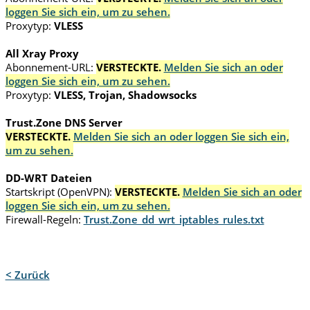
loggen Sie sich ein, um zu sehen.
Proxytyp:
VLESS
All Xray Proxy
Abonnement-URL:
VERSTECKTE.
Melden Sie sich an oder
loggen Sie sich ein, um zu sehen.
Proxytyp:
VLESS, Trojan, Shadowsocks
Trust.Zone DNS Server
VERSTECKTE.
Melden Sie sich an oder loggen Sie sich ein,
um zu sehen.
DD-WRT Dateien
Startskript (OpenVPN):
VERSTECKTE.
Melden Sie sich an oder
loggen Sie sich ein, um zu sehen.
Firewall-Regeln:
Trust.Zone_dd_wrt_iptables_rules.txt
< Zurück