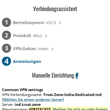
Verbindungsassistent
›
1
Betriebssystem
iOS13
›
2
Protokoll
IKEv2
›
3
VPN-Gebiet
Indien
4
Anweisungen
Manuelle Einrichtung
#
Common VPN settings
VPN-Verbindungsname:
Trust.Zone-India-Dedicated-ind
[Wählen Sie einen anderen Server]
Server:
ind.trust.zone
Benutzername:
VERSTECKTE.
Melden Sie sich an oder loggen