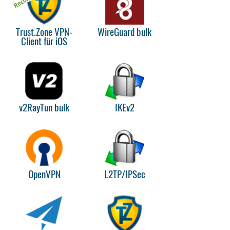
Trust.Zone VPN-
WireGuard bulk
Client für iOS
v2RayTun bulk
IKEv2
OpenVPN
L2TP/IPSec