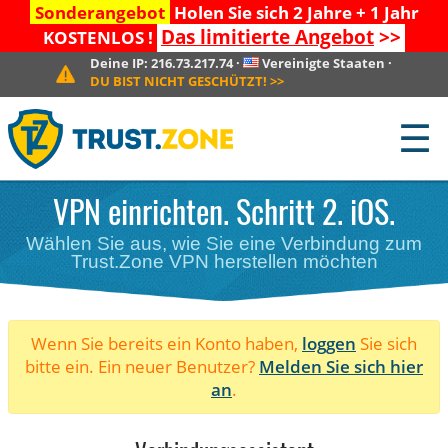
Sonderangebot
Holen Sie sich 2 Jahre + 1 Jahr
Das limitierte Angebot
>>
KOSTENLOS !
Deine IP:
216.73.217.74
·
Vereinigte Staaten
·
DU BIST NICHT GESCHÜTZT!
>>
☰
VPN einrichten. Schritt 2. iOS.
Wählen Sie aus, wie Sie eine Verbindung zum
Trust.Zone VPN herstellen möchten
Wenn Sie bereits ein Konto haben,
loggen
Sie sich
bitte ein. Ein neuer Benutzer?
Melden Sie sich hier
an
.