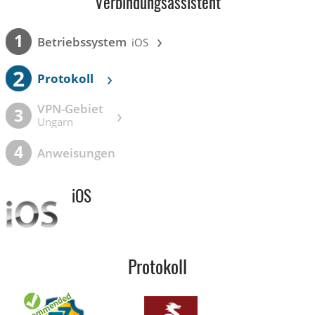
Verbindungsassistent
›
1
Betriebssystem
iOS
2
›
Protokoll
VPN-Gebiet
›
3
Ungarn
4
Anweisungen
iOS
Protokoll