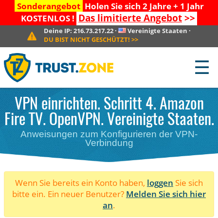
Sonderangebot
Holen Sie sich 2 Jahre + 1 Jahr
Das limitierte Angebot
>>
KOSTENLOS !
Deine IP:
216.73.217.22
·
Vereinigte Staaten
·
DU BIST NICHT GESCHÜTZT!
>>
☰
VPN einrichten. Schritt 4. Amazon
Fire TV. OpenVPN. Vereinigte Staaten.
Anweisungen zum Konfigurieren der VPN-
Verbindung
Wenn Sie bereits ein Konto haben,
loggen
Sie sich
bitte ein. Ein neuer Benutzer?
Melden Sie sich hier
an
.