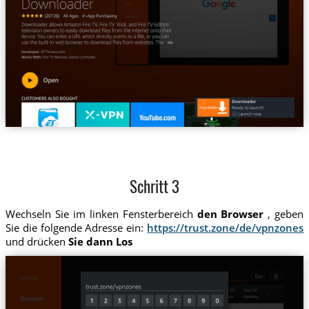
Schritt 3
Wechseln Sie im linken Fensterbereich
den Browser
, geben
Sie die folgende Adresse ein:
https://trust.zone/de/vpnzones
und drücken
Sie dann Los