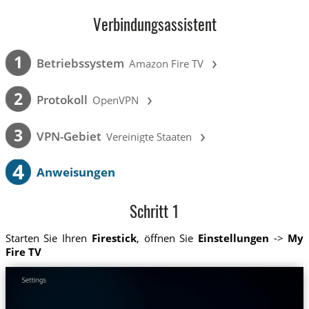
Verbindungsassistent
›
1
Betriebssystem
Amazon Fire TV
›
2
Protokoll
OpenVPN
›
3
VPN-Gebiet
Vereinigte Staaten
4
Anweisungen
Schritt 1
Starten Sie Ihren
Firestick
, öffnen Sie
Einstellungen
->
My
Fire TV