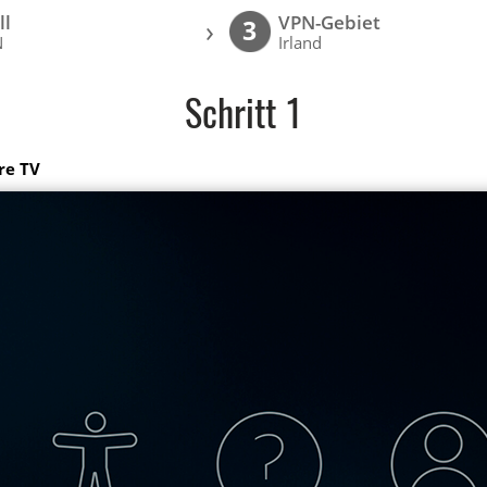
ll
VPN-Gebiet
›
3
N
Irland
Schritt 1
re TV