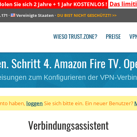
Das limit
olen Sie sich 2 Jahre + 1 Jahr KOSTENLOS !
.171
·
Vereinigte Staaten
·
DU BIST NICHT GESCHÜTZT!
>>
WIESO TRUST.ZONE?
PREISE
VP
n. Schritt 4. Amazon Fire TV. Op
isungen zum Konfigurieren der VPN-Verbi
onto haben,
loggen
Sie sich bitte ein. Ein neuer Benutzer?
M
Verbindungsassistent