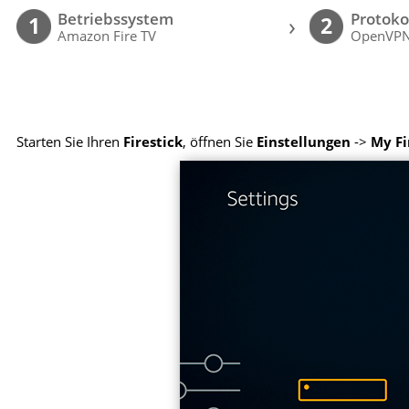
Betriebssystem
Protoko
›
1
2
Amazon Fire TV
OpenVP
Starten Sie Ihren
Firestick
, öffnen Sie
Einstellungen
->
My Fi