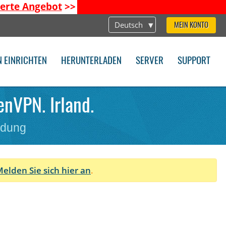
ierte Angebot
>>
Deutsch
MEIN KONTO
N EINRICHTEN
HERUNTERLADEN
SERVER
SUPPORT
enVPN. Irland.
ndung
elden Sie sich hier an
.