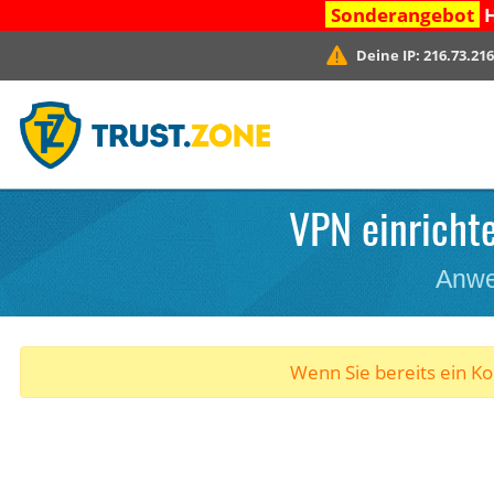
Sonderangebot
H
Deine IP:
216.73.216
VPN einrichte
Anwe
Wenn Sie bereits ein K