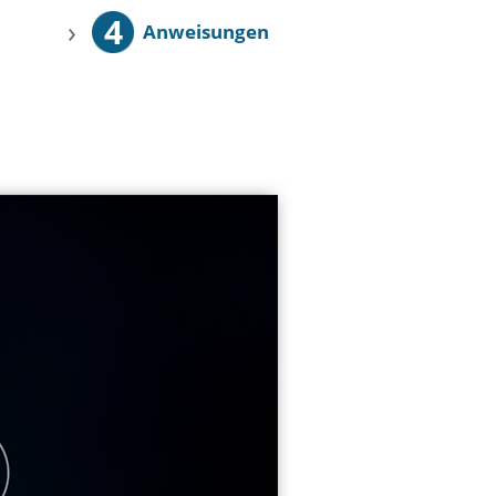
4
›
Anweisungen