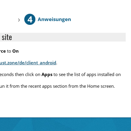
4
›
Anweisungen
 site
rce
to
On
rust.zone/de/client_android
.
seconds then click on
Apps
to see the list of apps installed on
o run it from the recent apps section from the Home screen.