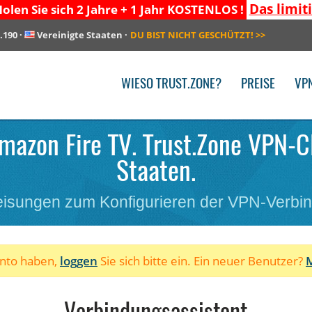
Das limit
olen Sie sich 2 Jahre + 1 Jahr KOSTENLOS !
.190
·
Vereinigte Staaten
·
DU BIST NICHT GESCHÜTZT!
>>
WIESO TRUST.ZONE?
PREISE
VP
Amazon Fire TV. Trust.Zone VPN-Cl
Staaten.
isungen zum Konfigurieren der VPN-Verbi
onto haben,
loggen
Sie sich bitte ein. Ein neuer Benutzer?
M