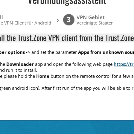
Verbindungsassistent
ll
VPN-Gebiet
›
3
e VPN-Client für Android
Vereinigte Staaten
all the Trust.Zone VPN client from the Trust.Zone
per options
-> and set the parameter
Apps from unknown sou
the
Downloader
app and open the following web page
https://t
nd run it to install.
ete please hold the
Home
button on the remote control for a few 
(green android icon). After first run of the app you will be able t