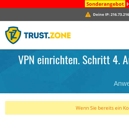
Sonderangebot
H
Deine IP:
216.73.216
VPN einrichten. Schritt 4. 
Anwe
Wenn Sie bereits ein K