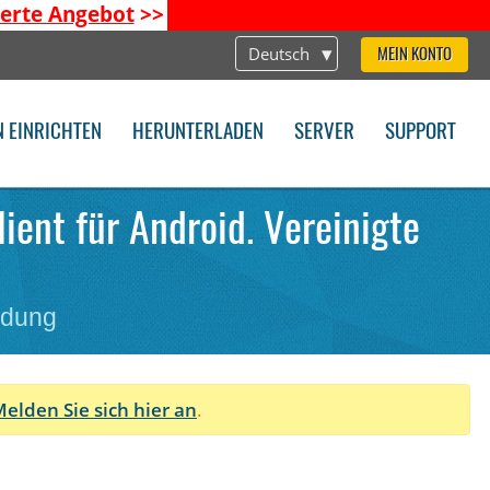
ierte Angebot
>>
Deutsch
MEIN KONTO
N EINRICHTEN
HERUNTERLADEN
SERVER
SUPPORT
ient für Android. Vereinigte
ndung
elden Sie sich hier an
.