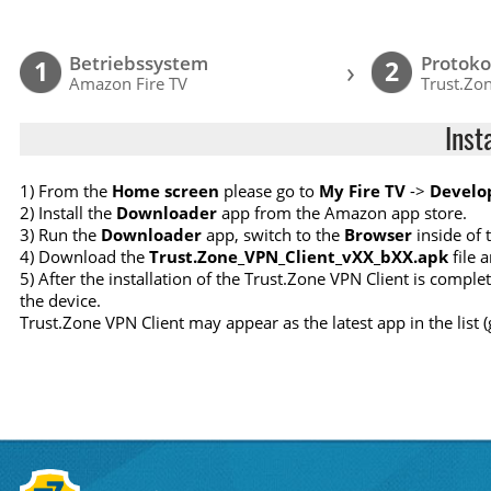
Betriebssystem
Protoko
›
1
2
Amazon Fire TV
Trust.Zon
Inst
1) From the
Home screen
please go to
My Fire TV
->
Develo
2) Install the
Downloader
app from the Amazon app store.
3) Run the
Downloader
app, switch to the
Browser
inside of 
4) Download the
Trust.Zone_VPN_Client_vXX_bXX.apk
file a
5) After the installation of the Trust.Zone VPN Client is compl
the device.
Trust.Zone VPN Client may appear as the latest app in the list 