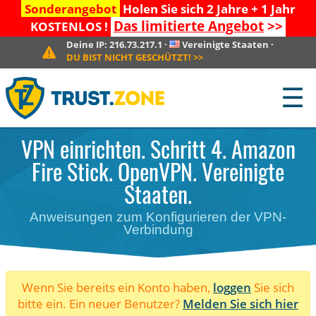
Sonderangebot
Holen Sie sich 2 Jahre + 1 Jahr
Das limitierte Angebot
>>
KOSTENLOS !
Deine IP:
216.73.217.1
·
Vereinigte Staaten
·
DU BIST NICHT GESCHÜTZT!
>>
☰
VPN einrichten. Schritt 4. Amazon
Fire Stick. OpenVPN. Vereinigte
Staaten.
Anweisungen zum Konfigurieren der VPN-
Verbindung
Wenn Sie bereits ein Konto haben,
loggen
Sie sich
bitte ein. Ein neuer Benutzer?
Melden Sie sich hier