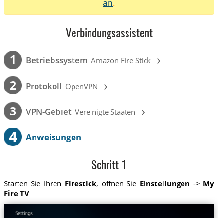
an
.
Verbindungsassistent
›
1
Betriebssystem
Amazon Fire Stick
›
2
Protokoll
OpenVPN
›
3
VPN-Gebiet
Vereinigte Staaten
4
Anweisungen
Schritt 1
Starten Sie Ihren
Firestick
, öffnen Sie
Einstellungen
->
My
Fire TV