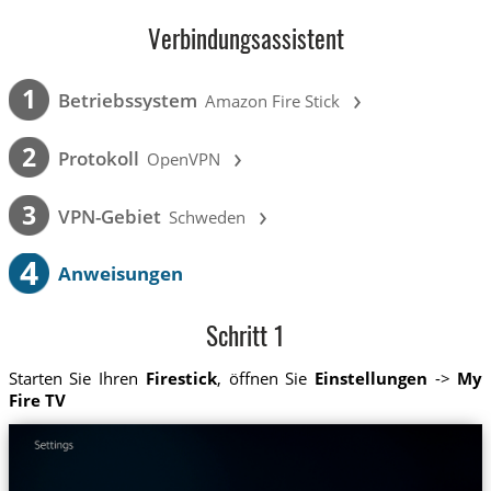
Verbindungsassistent
›
1
Betriebssystem
Amazon Fire Stick
›
2
Protokoll
OpenVPN
›
3
VPN-Gebiet
Schweden
4
Anweisungen
Schritt 1
Starten Sie Ihren
Firestick
, öffnen Sie
Einstellungen
->
My
Fire TV