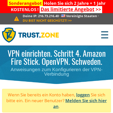
Sonderangebot
Holen Sie sich 2 Jahre + 1 Jahr
Das limitierte Angebot
>>
KOSTENLOS !
Deine IP:
216.73.216.40
·
Vereinigte Staaten
·
DU BIST NICHT GESCHÜTZT!
>>
☰
VPN einrichten. Schritt 4. Amazon
Fire Stick. OpenVPN. Schweden.
Anweisungen zum Konfigurieren der VPN-
Verbindung
Wenn Sie bereits ein Konto haben,
loggen
Sie sich
bitte ein. Ein neuer Benutzer?
Melden Sie sich hier
an
.