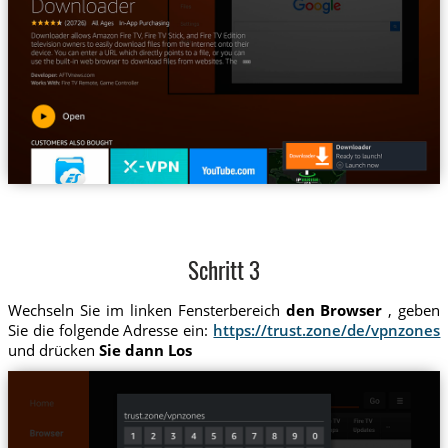
Schritt 3
Wechseln Sie im linken Fensterbereich
den Browser
, geben
Sie die folgende Adresse ein:
https://trust.zone/de/vpnzones
und drücken
Sie dann Los