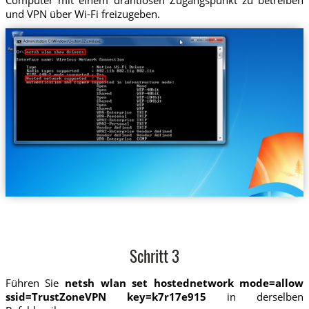
und VPN über Wi-Fi freizugeben.
Schritt 3
Führen Sie
netsh wlan set hostednetwork mode=allow
ssid=TrustZoneVPN key=k7r17e915
in derselben