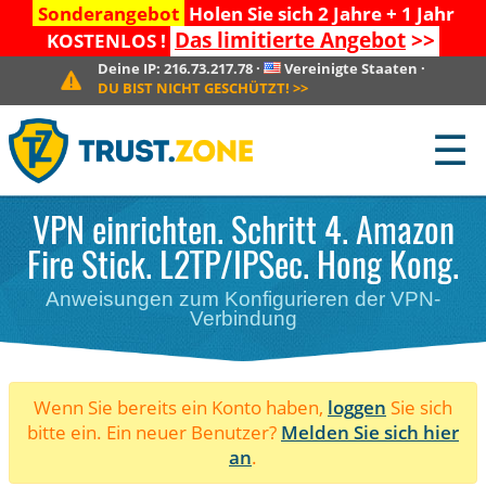
Sonderangebot
Holen Sie sich 2 Jahre + 1 Jahr
Das limitierte Angebot
>>
KOSTENLOS !
Deine IP:
216.73.217.78
·
Vereinigte Staaten
·
DU BIST NICHT GESCHÜTZT!
>>
☰
VPN einrichten. Schritt 4. Amazon
Fire Stick. L2TP/IPSec. Hong Kong.
Anweisungen zum Konfigurieren der VPN-
Verbindung
Wenn Sie bereits ein Konto haben,
loggen
Sie sich
bitte ein. Ein neuer Benutzer?
Melden Sie sich hier
an
.