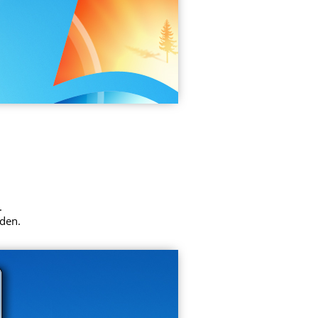
.
rden.