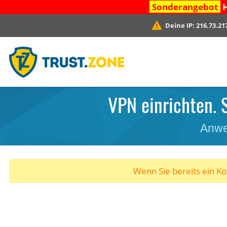
Sonderangebot
H
Deine IP:
216.73.21
VPN einrichten. 
Anwe
Wenn Sie bereits ein K