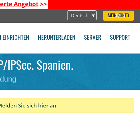
ierte Angebot
>>
Deutsch
MEIN KONTO
N EINRICHTEN
HERUNTERLADEN
SERVER
SUPPORT
P/IPSec. Spanien.
ndung
elden Sie sich hier an
.