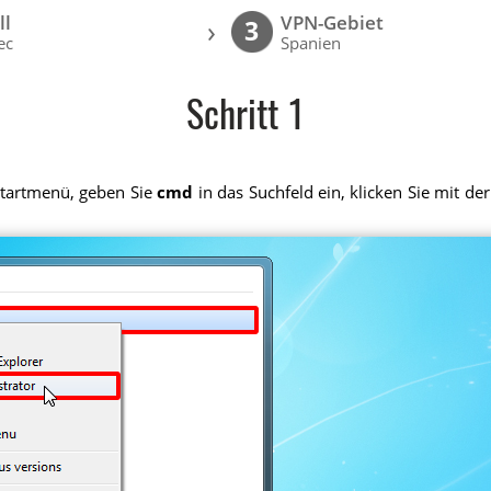
ll
VPN-Gebiet
›
3
ec
Spanien
Schritt 1
 Startmenü, geben Sie
cmd
in das Suchfeld ein, klicken Sie mit d