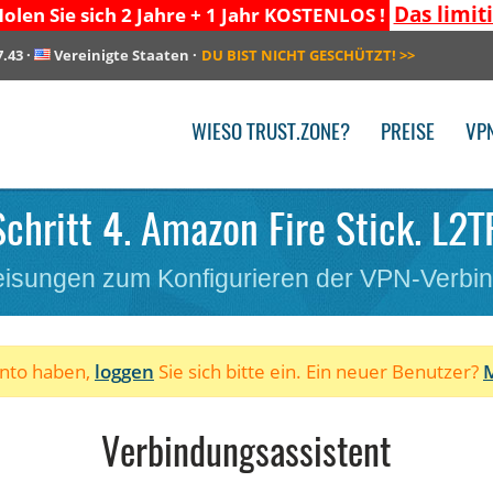
Das limit
olen Sie sich 2 Jahre + 1 Jahr KOSTENLOS !
7.43
·
Vereinigte Staaten
·
DU BIST NICHT GESCHÜTZT!
>>
WIESO TRUST.ZONE?
PREISE
VP
Schritt 4. Amazon Fire Stick. L2T
isungen zum Konfigurieren der VPN-Verbi
onto haben,
loggen
Sie sich bitte ein. Ein neuer Benutzer?
M
Verbindungsassistent