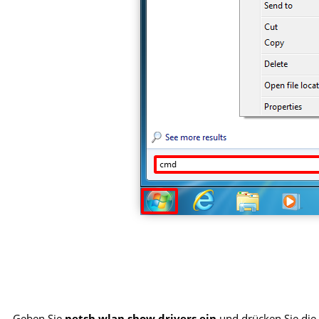
Geben Sie
netsh wlan show drivers ein
und drücken Sie die 