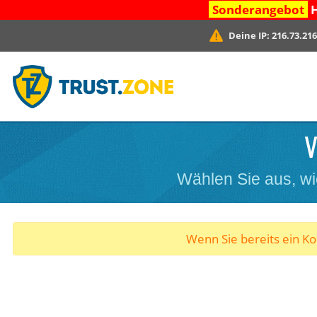
Sonderangebot
H
Deine IP:
216.73.216
V
Wählen Sie aus, wi
Wenn Sie bereits ein K