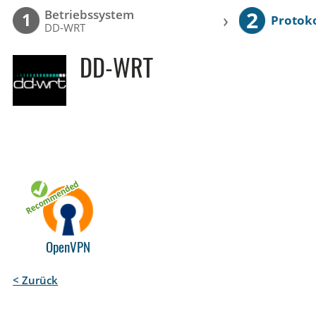
2
Betriebssystem
›
1
Protoko
DD-WRT
DD-WRT
OpenVPN
< Zurück