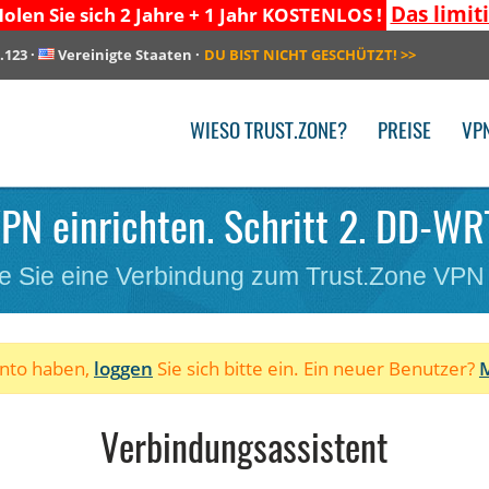
Das limit
olen Sie sich 2 Jahre + 1 Jahr KOSTENLOS !
.123
·
Vereinigte Staaten
·
DU BIST NICHT GESCHÜTZT!
>>
WIESO TRUST.ZONE?
PREISE
VP
PN einrichten. Schritt 2. DD-WR
e Sie eine Verbindung zum Trust.Zone VPN
onto haben,
loggen
Sie sich bitte ein. Ein neuer Benutzer?
M
Verbindungsassistent