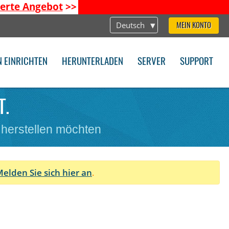
ierte Angebot
>>
Deutsch
MEIN KONTO
N EINRICHTEN
HERUNTERLADEN
SERVER
SUPPORT
T.
 herstellen möchten
elden Sie sich hier an
.