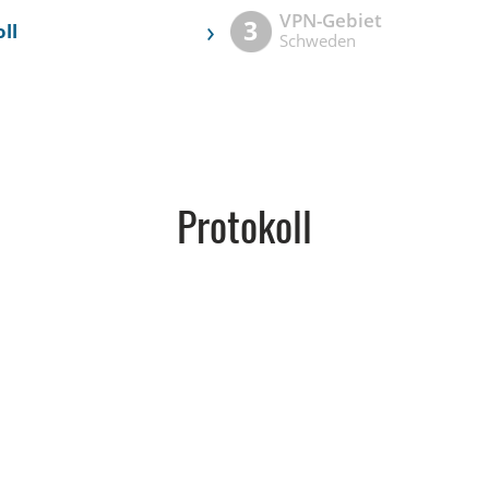
VPN-Gebiet
›
3
ll
Schweden
Protokoll