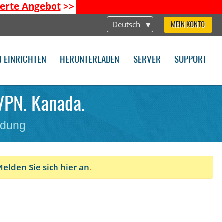
ierte Angebot
>>
Deutsch
MEIN KONTO
N EINRICHTEN
HERUNTERLADEN
SERVER
SUPPORT
nVPN. Kanada.
ndung
elden Sie sich hier an
.