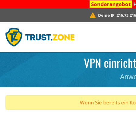
Sonderangebot
H
Deine IP:
216.73.216
VPN einricht
Anwe
Wenn Sie bereits ein K