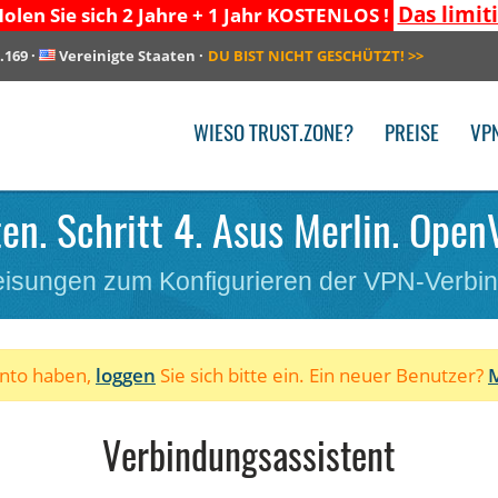
Das limit
olen Sie sich 2 Jahre + 1 Jahr KOSTENLOS !
.169
·
Vereinigte Staaten
·
DU BIST NICHT GESCHÜTZT!
>>
WIESO TRUST.ZONE?
PREISE
VP
en. Schritt 4. Asus Merlin. Ope
isungen zum Konfigurieren der VPN-Verbi
onto haben,
loggen
Sie sich bitte ein. Ein neuer Benutzer?
M
Verbindungsassistent