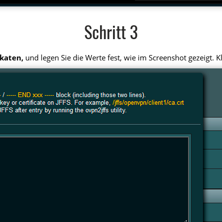
Schritt 3
ikaten,
und legen Sie die Werte fest, wie im Screenshot gezeigt. K