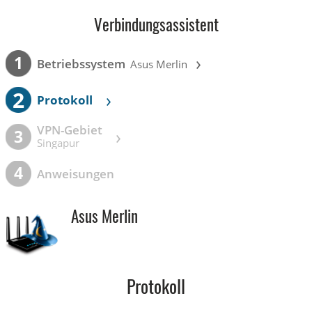
Verbindungsassistent
›
1
Betriebssystem
Asus Merlin
2
›
Protokoll
VPN-Gebiet
›
3
Singapur
4
Anweisungen
Asus Merlin
Protokoll