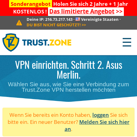
Sonderangebot
Holen Sie sich 2 Jahre + 1 Jahr
Das limitierte Angebot
>>
KOSTENLOS !
Deine IP:
216.73.217.143
·
Vereinigte Staaten
·
DU BIST NICHT GESCHÜTZT!
>>
☰
VPN einrichten. Schritt 2. Asus
Merlin.
Wählen Sie aus, wie Sie eine Verbindung zum
Trust.Zone VPN herstellen möchten
Wenn Sie bereits ein Konto haben,
loggen
Sie sich
bitte ein. Ein neuer Benutzer?
Melden Sie sich hier
an
.