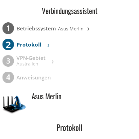
Verbindungsassistent
›
1
Betriebssystem
Asus Merlin
2
›
Protokoll
VPN-Gebiet
›
3
Australien
4
Anweisungen
Asus Merlin
Protokoll