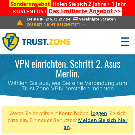
Sonderangebot
Holen Sie sich 2 Jahre + 1 Jahr
Das limitierte Angebot
>>
KOSTENLOS !
Deine IP:
216.73.217.94
·
Vereinigte Staaten
·
DU BIST NICHT GESCHÜTZT!
>>
☰
VPN einrichten. Schritt 2. Asus
Merlin.
Wählen Sie aus, wie Sie eine Verbindung zum
Trust.Zone VPN herstellen möchten
Wenn Sie bereits ein Konto haben,
loggen
Sie sich
bitte ein. Ein neuer Benutzer?
Melden Sie sich hier
an
.