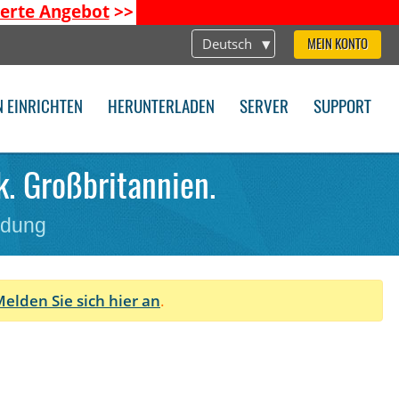
ierte Angebot
>>
Deutsch
MEIN KONTO
N EINRICHTEN
HERUNTERLADEN
SERVER
SUPPORT
k. Großbritannien.
ndung
elden Sie sich hier an
.