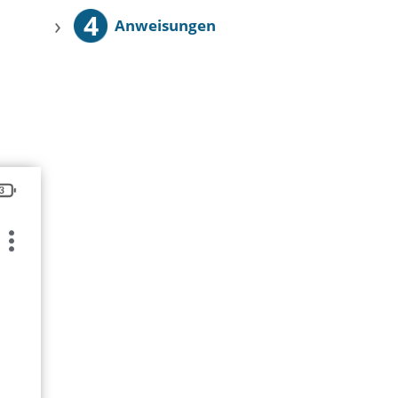
4
›
Anweisungen