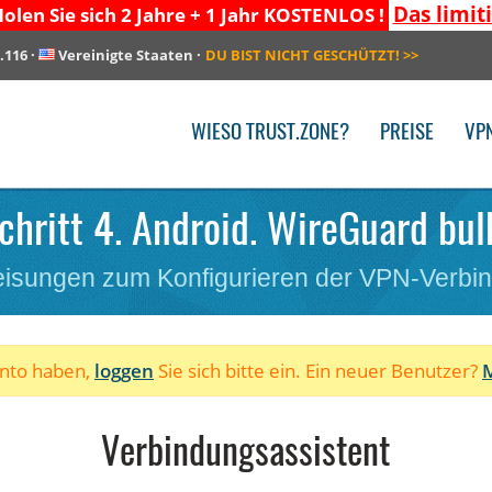
Das limit
olen Sie sich 2 Jahre + 1 Jahr KOSTENLOS !
.116
·
Vereinigte Staaten
·
DU BIST NICHT GESCHÜTZT!
>>
WIESO TRUST.ZONE?
PREISE
VP
chritt 4. Android. WireGuard bul
isungen zum Konfigurieren der VPN-Verbi
onto haben,
loggen
Sie sich bitte ein. Ein neuer Benutzer?
M
Verbindungsassistent