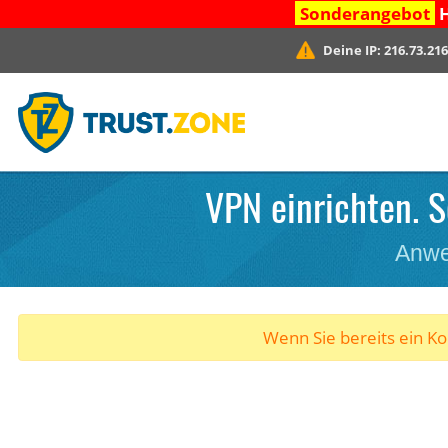
Sonderangebot
H
Deine IP:
216.73.216
VPN einrichten. S
Anwe
Wenn Sie bereits ein K