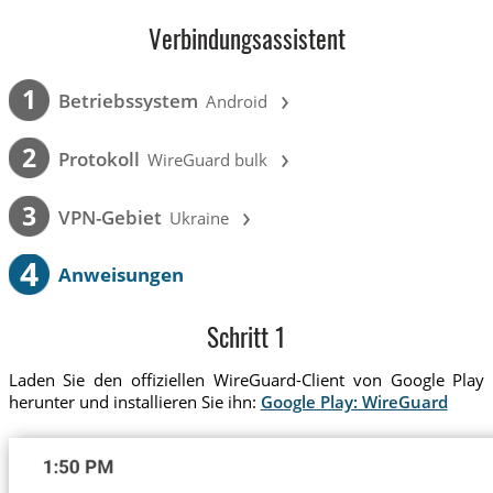
Verbindungsassistent
›
1
Betriebssystem
Android
›
2
Protokoll
WireGuard bulk
›
3
VPN-Gebiet
Ukraine
4
Anweisungen
Schritt 1
Laden Sie den offiziellen WireGuard-Client von Google Play
herunter und installieren Sie ihn:
Google Play: WireGuard