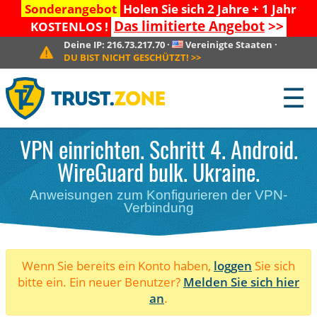
Sonderangebot
Holen Sie sich 2 Jahre + 1 Jahr
Das limitierte Angebot
>>
KOSTENLOS !
Deine IP:
216.73.217.70
·
Vereinigte Staaten
·
DU BIST NICHT GESCHÜTZT!
>>
☰
VPN einrichten. Schritt 4. Android.
WireGuard bulk. Ukraine.
Anweisungen zum Konfigurieren der VPN-
Verbindung
Wenn Sie bereits ein Konto haben,
loggen
Sie sich
bitte ein. Ein neuer Benutzer?
Melden Sie sich hier
an
.