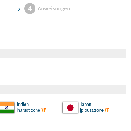
›
4
Anweisungen
Indien
Japan
in.trust.zone
jp.trust.zone
VIP
VIP