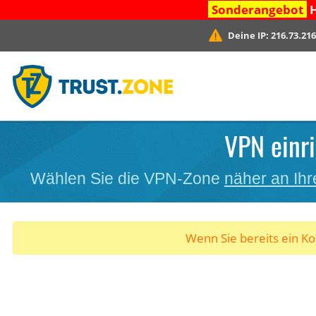
Sonderangebot
H
Deine IP:
216.73.216
VPN einri
Wählen Sie die VPN-Zone
näher an Ihr
Wenn Sie bereits ein K