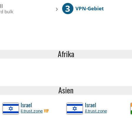
3
ll
›
VPN-Gebiet
d bulk
Afrika
Asien
Israel
Israel
il.trust.zone
il.trust.zone
VIP