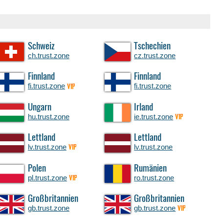
Schweiz
Tschechien
ch.trust.zone
cz.trust.zone
Finnland
Finnland
fi.trust.zone
fi.trust.zone
VIP
Ungarn
Irland
hu.trust.zone
ie.trust.zone
VIP
Lettland
Lettland
lv.trust.zone
lv.trust.zone
VIP
Polen
Rumänien
pl.trust.zone
ro.trust.zone
VIP
Großbritannien
Großbritannien
gb.trust.zone
gb.trust.zone
VIP