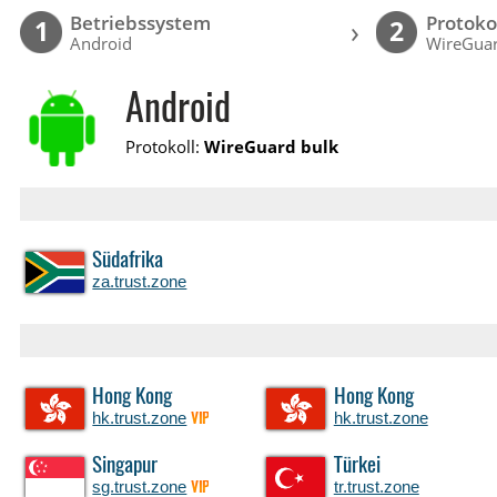
Betriebssystem
Protoko
›
1
2
Android
WireGuar
Android
Protokoll:
WireGuard bulk
Südafrika
za.trust.zone
Hong Kong
Hong Kong
hk.trust.zone
hk.trust.zone
VIP
Singapur
Türkei
sg.trust.zone
tr.trust.zone
VIP