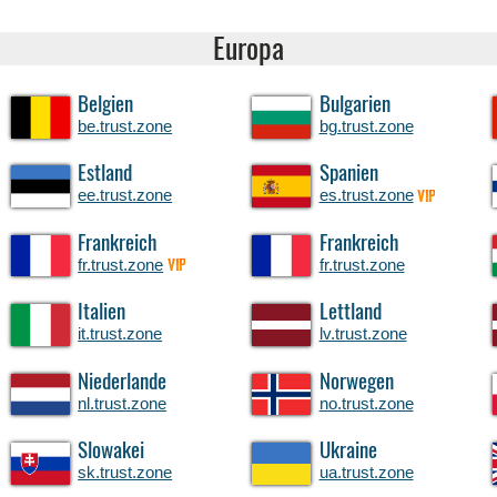
Europa
Belgien
Bulgarien
be.trust.zone
bg.trust.zone
Estland
Spanien
ee.trust.zone
es.trust.zone
VIP
Frankreich
Frankreich
fr.trust.zone
fr.trust.zone
VIP
Italien
Lettland
it.trust.zone
lv.trust.zone
Niederlande
Norwegen
nl.trust.zone
no.trust.zone
Slowakei
Ukraine
sk.trust.zone
ua.trust.zone