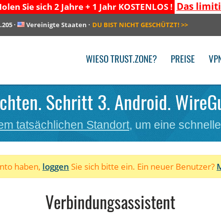
Das limit
olen Sie sich 2 Jahre + 1 Jahr KOSTENLOS !
.205
·
Vereinigte Staaten
·
DU BIST NICHT GESCHÜTZT!
>>
WIESO TRUST.ZONE?
PREISE
VP
chten. Schritt 3. Android. WireG
em tatsächlichen Standort
, um eine schnell
onto haben,
loggen
Sie sich bitte ein. Ein neuer Benutzer?
M
Verbindungsassistent