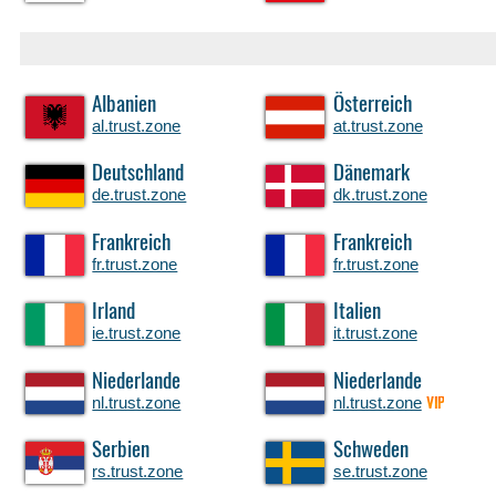
Albanien
Österreich
al.trust.zone
at.trust.zone
Deutschland
Dänemark
de.trust.zone
dk.trust.zone
Frankreich
Frankreich
fr.trust.zone
fr.trust.zone
Irland
Italien
ie.trust.zone
it.trust.zone
Niederlande
Niederlande
nl.trust.zone
nl.trust.zone
VIP
Serbien
Schweden
rs.trust.zone
se.trust.zone