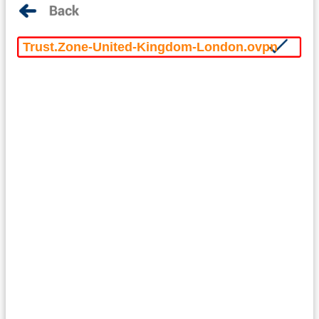
Trust.Zone-United-Kingdom-London.ovpn