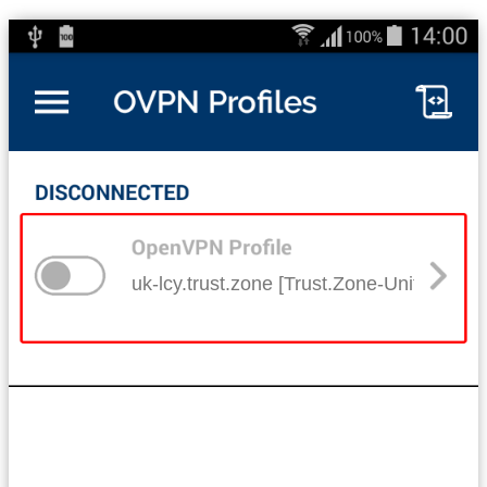
uk-lcy.trust.zone [Trust.Zone-United-Ki