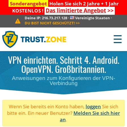
Sonderangebot
Holen Sie sich 2 Jahre + 1 Jahr
Das limitierte Angebot
>>
KOSTENLOS !
Deine IP:
216.73.217.128
·
Vereinigte Staaten
·
DU BIST NICHT GESCHÜTZT!
>>
☰
VPN einrichten. Schritt 4. Android.
OpenVPN. Großbritannien.
Anweisungen zum Konfigurieren der VPN-
Verbindung
Wenn Sie bereits ein Konto haben,
loggen
Sie sich
bitte ein. Ein neuer Benutzer?
Melden Sie sich hier
an
.