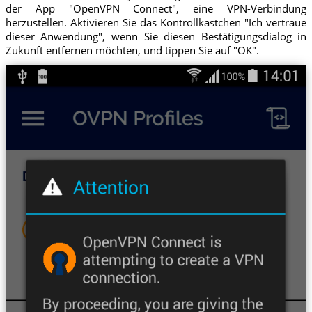
der App "OpenVPN Connect", eine VPN-Verbindung
herzustellen. Aktivieren Sie das Kontrollkästchen "Ich vertraue
dieser Anwendung", wenn Sie diesen Bestätigungsdialog in
Zukunft entfernen möchten, und tippen Sie auf "OK".