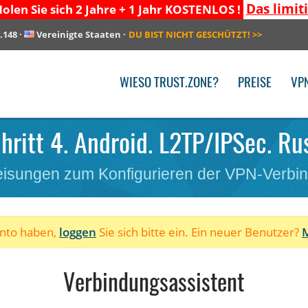
Das limit
olen Sie sich 2 Jahre + 1 Jahr KOSTENLOS !
.148
·
Vereinigte Staaten
·
DU BIST NICHT GESCHÜTZT!
>>
WIESO TRUST.ZONE?
PREISE
VP
hritt 4. Android. L2TP/IPSec. Ru
isungen zum Konfigurieren der VPN-Verbi
onto haben,
loggen
Sie sich bitte ein. Ein neuer Benutzer?
M
Verbindungsassistent