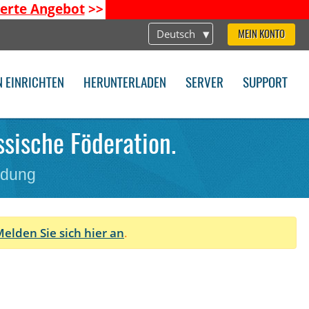
ierte Angebot
>>
Deutsch
MEIN KONTO
N EINRICHTEN
HERUNTERLADEN
SERVER
SUPPORT
ssische Föderation.
ndung
elden Sie sich hier an
.