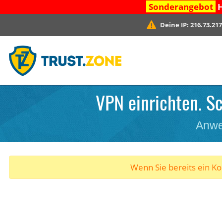
Sonderangebot
H
Deine IP:
216.73.217
VPN einrichten. Sc
Anwe
Wenn Sie bereits ein K