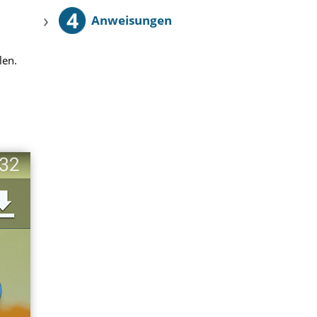
4
›
Anweisungen
len.