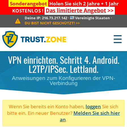
Sonderangebot
Holen Sie sich 2 Jahre + 1 Jahr
Das limitierte Angebot
>>
KOSTENLOS !
Deine IP:
216.73.217.142
·
Vereinigte Staaten
·
DU BIST NICHT GESCHÜTZT!
>>
☰
VPN einrichten. Schritt 4. Android.
L2TP/IPSec. Lettland.
Anweisungen zum Konfigurieren der VPN-
Verbindung
Wenn Sie bereits ein Konto haben,
loggen
Sie sich
bitte ein. Ein neuer Benutzer?
Melden Sie sich hier
an
.