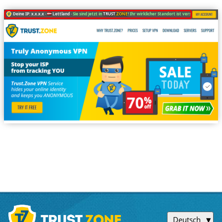
Deine IP: x.x.x.x ·
Lettland ·
Sie sind jetzt in
TRUST
.ZONE
! Ihr wirklicher Standort ist versteckt!
Deutsch