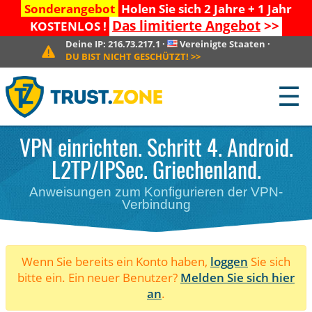
Sonderangebot
Holen Sie sich 2 Jahre + 1 Jahr
Das limitierte Angebot
>>
KOSTENLOS !
Deine IP:
216.73.217.1
·
Vereinigte Staaten
·
DU BIST NICHT GESCHÜTZT!
>>
☰
VPN einrichten. Schritt 4. Android.
L2TP/IPSec. Griechenland.
Anweisungen zum Konfigurieren der VPN-
Verbindung
Wenn Sie bereits ein Konto haben,
loggen
Sie sich
bitte ein. Ein neuer Benutzer?
Melden Sie sich hier
an
.