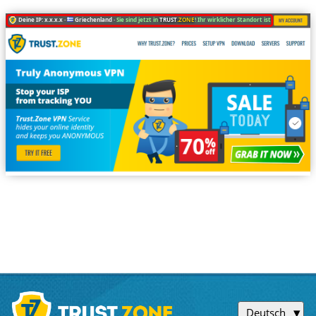
Deine IP: x.x.x.x ·
Griechenland ·
Sie sind jetzt in
TRUST
.ZONE
! Ihr wirklicher Standort ist versteckt!
Deutsch