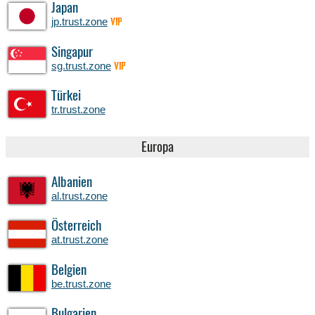
Japan
jp.trust.zone
VIP
Singapur
sg.trust.zone
VIP
Türkei
tr.trust.zone
Europa
Albanien
al.trust.zone
Österreich
at.trust.zone
Belgien
be.trust.zone
Bulgarien