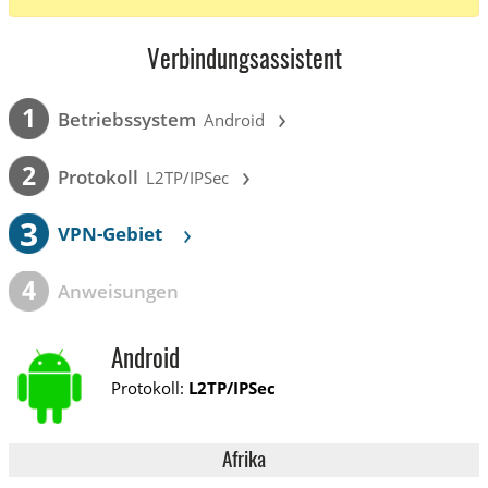
Verbindungsassistent
›
1
Betriebssystem
Android
›
2
Protokoll
L2TP/IPSec
3
›
VPN-Gebiet
4
Anweisungen
Android
Protokoll:
L2TP/IPSec
Afrika