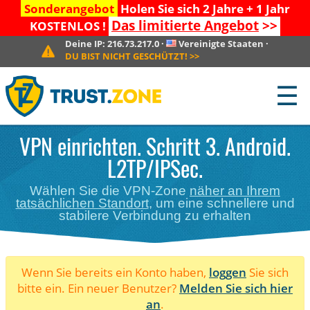
Sonderangebot
Holen Sie sich 2 Jahre + 1 Jahr
Das limitierte Angebot
>>
KOSTENLOS !
Deine IP:
216.73.217.0
·
Vereinigte Staaten
·
DU BIST NICHT GESCHÜTZT!
>>
☰
VPN einrichten. Schritt 3. Android.
L2TP/IPSec.
Wählen Sie die VPN-Zone
näher an Ihrem
tatsächlichen Standort
, um eine schnellere und
stabilere Verbindung zu erhalten
Wenn Sie bereits ein Konto haben,
loggen
Sie sich
bitte ein. Ein neuer Benutzer?
Melden Sie sich hier
an
.