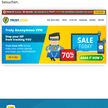
besuchen.
Deine IP: x.x.x.x ·
Kanada ·
Sie sind jetzt in
TRUST
.ZONE
! Ihr wirklicher Standort ist versteckt!