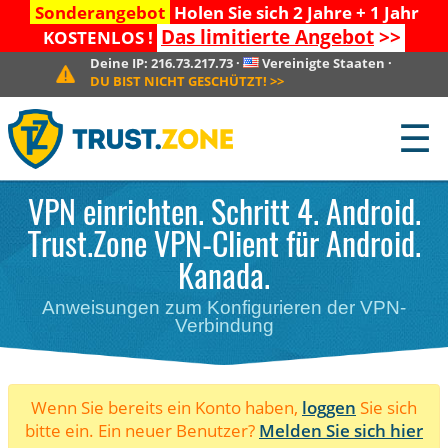
Sonderangebot
Holen Sie sich 2 Jahre + 1 Jahr
Das limitierte Angebot
>>
KOSTENLOS !
Deine IP:
216.73.217.73
·
Vereinigte Staaten
·
DU BIST NICHT GESCHÜTZT!
>>
☰
VPN einrichten. Schritt 4. Android.
Trust.Zone VPN-Client für Android.
Kanada.
Anweisungen zum Konfigurieren der VPN-
Verbindung
Wenn Sie bereits ein Konto haben,
loggen
Sie sich
bitte ein. Ein neuer Benutzer?
Melden Sie sich hier