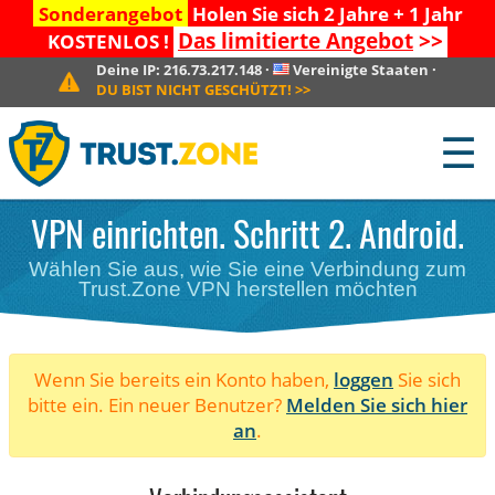
Sonderangebot
Holen Sie sich 2 Jahre + 1 Jahr
Das limitierte Angebot
>>
KOSTENLOS !
Deine IP:
216.73.217.148
·
Vereinigte Staaten
·
DU BIST NICHT GESCHÜTZT!
>>
☰
VPN einrichten. Schritt 2. Android.
Wählen Sie aus, wie Sie eine Verbindung zum
Trust.Zone VPN herstellen möchten
Wenn Sie bereits ein Konto haben,
loggen
Sie sich
bitte ein. Ein neuer Benutzer?
Melden Sie sich hier
an
.