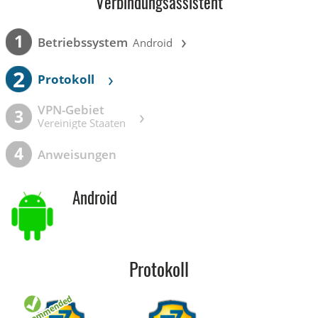
Verbindungsassistent
›
1
Betriebssystem
Android
2
›
Protokoll
VPN-Gebiet
›
3
Vereinigte Staaten
4
Anweisungen
Android
Protokoll