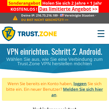
Sonderangebot
Holen Sie sich 2 Jahre + 1 Jahr
Das limitierte Angebot
>>
KOSTENLOS !
Deine IP:
216.73.216.189
·
Vereinigte Staaten
·
DU BIST NICHT GESCHÜTZT!
>>
☰
VPN einrichten. Schritt 2. Android.
Wählen Sie aus, wie Sie eine Verbindung zum
Trust.Zone VPN herstellen möchten
Wenn Sie bereits ein Konto haben,
loggen
Sie sich
bitte ein. Ein neuer Benutzer?
Melden Sie sich hier
an
.