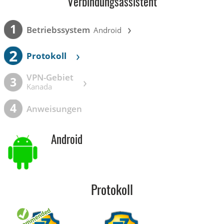
Verbindungsassistent
›
1
Betriebssystem
Android
2
›
Protokoll
VPN-Gebiet
›
3
Kanada
4
Anweisungen
Android
Protokoll