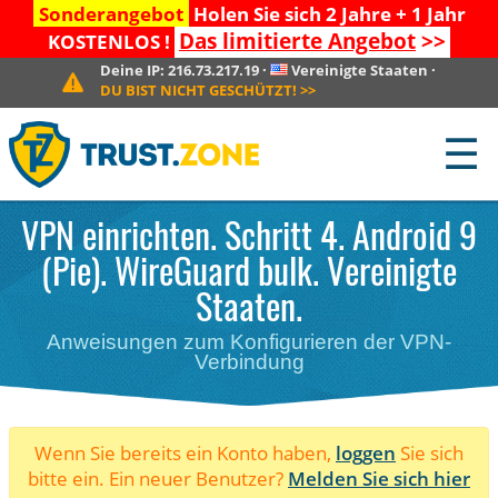
Sonderangebot
Holen Sie sich 2 Jahre + 1 Jahr
Das limitierte Angebot
>>
KOSTENLOS !
Deine IP:
216.73.217.19
·
Vereinigte Staaten
·
DU BIST NICHT GESCHÜTZT!
>>
☰
VPN einrichten. Schritt 4. Android 9
(Pie). WireGuard bulk. Vereinigte
Staaten.
Anweisungen zum Konfigurieren der VPN-
Verbindung
Wenn Sie bereits ein Konto haben,
loggen
Sie sich
bitte ein. Ein neuer Benutzer?
Melden Sie sich hier