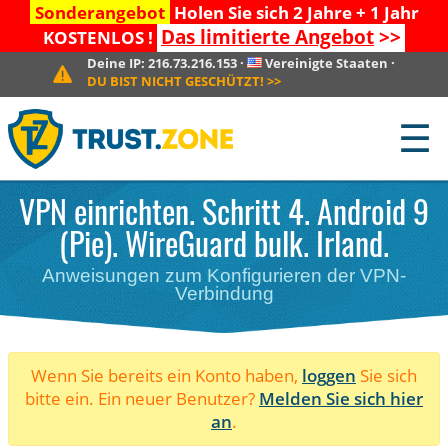
Sonderangebot
Holen Sie sich 2 Jahre + 1 Jahr
Das limitierte Angebot
>>
KOSTENLOS !
Deine IP:
216.73.216.153
·
Vereinigte Staaten
·
DU BIST NICHT GESCHÜTZT!
>>
☰
VPN einrichten. Schritt 4. Android 9
(Pie). WireGuard bulk. Irland.
Anweisungen zum Konfigurieren der VPN-
Verbindung
Wenn Sie bereits ein Konto haben,
loggen
Sie sich
bitte ein. Ein neuer Benutzer?
Melden Sie sich hier
an
.